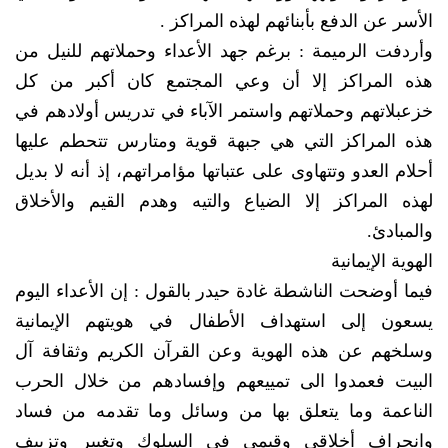
الأسر عن الدفع بأبنائهم لهذه المراكز .
وأردفت الرميمة : برغم جهد الأعداء وحملاتهم للنيل من
هذه المراكز إلا أن وعي المجتمع كان أكبر من كل
خزعبلاتهم وحملاتهم واستمر الآباء في تدريس أولادهم في
هذه المراكز التي هي جبهة قوية ومتارس تتحطم عليها
أحلام العدو وتتهاوى على عتباتها مؤامراتهم، إذ أنه لا بديل
لهذه المراكز إلا الضياع والتيه وهدم القيم والأخلاق
والمبادئ.
الهوية الإيمانية
فيما أوضحت الناشطة غادة حيدر بالقول : إن الأعداء اليوم
يسعون إلى استهداف الأطفال في هويتهم الإيمانية
وسلخهم عن هذه الهوية وعن القرآن الكريم وثقافة آل
البيت فعمدوا الى تمييعهم وإفسادهم من خلال الحرب
الناعمة وما يتعلق بها من وسائل وما تقدمه من فساد
وانحراف أخلاقي وقيمي في السلوك وتغيير وتزييف