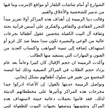
الشوارع أو أمام شاشات التلفاز أو مواقع الإنترنت وما فيها
من تدمير للشخصية والأخلاق والقيم.
وقالت دينا الرميمة إن أهداف هذه المراكز أولا تعزيز مبدأ
التحرر العقائدي والثقافي والفكري على أسس قرآنية بحتة
وثقافة آل البيت الكفيلة بتحصين عقول أطفالنا بجرعات
عالية من الوعي والبصيرة تكون سدا منيعا ضد كل غزو أو
استهداف إضافة إلى تنمية المواهب واكتساب العديد من
الفنون و المهارات التي يستفيد منها الطالب .
وأكدت الرميمة ان حجم الإقبال كان كبيرا وعاماً بعد عام
يزداد حجم الطلاب في المراكز الصيفية وذلك لما لمسه
المجتمع من تغيير في سلوك أطفالهم بشكل إيجابي.
وتواصل الرميمة حديثها بالقول: إن الأعداء ادركوا جيدا
مخرجات هذه المراكز وتأثيرها على مخططاتهم الدنيئة
لذلك، فقد قاموا بحملات دعائية خبيثة لاستهداف هذه
المراكز وتشويهها ووصفها بجبهات الموت للطفولة لثني