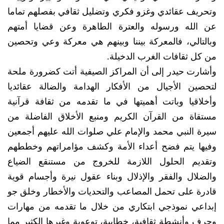
وتحريف عقائدي وغزو فكري وتضليل ثقافي بفصلهم تماما
عن الله ورسوله والعترة الطاهرة وعن قضايا أمتهم
وبالتالي، فالمعركة بيننا وبينهم هي معركة وعي وتحصين
من كل ثقافات الغرب الدخيلة.
وأشارت حيدر إلى أن المراكز الصيفية أتت كضرورة ملحة
لتحصين الأجيال من الأفكار الهدامة والضالة عقائديا
وأخلاقيا وباتت أهميتها في ما تقدمه من ثقافة قرآنية
مستقاة من القرآن الكريم ومنبع الأخلاق الفاضلة من
سيرة النبي محمد والإمام علي صلوات الله عليهم أجمعين
وفيها يتم فضح أعداء الأمة وكشف مؤامراتهم وخططهم
وتقديم الحلول اللازمة للخروج من مستنقع الضياع
والضلال والفقر والإذلال وبناء عقول نيرة وأجسام قوية
قادرة على تحمل المصاعب والتحديات والأخطار وخلق جو
إبداعي نموذجي ابتكاري من خلال ما تقدمه من مهارات
وحرف وأنشطة ثقافية، خطابية، توعوية وغيرها الكثير مما