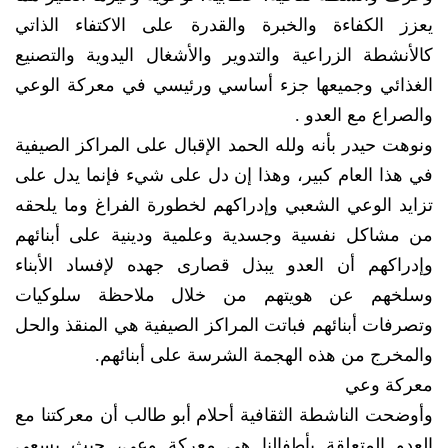
يعزز الكفاءة والخبرة والقدرة على الاكتفاء الذاتي
كالأنشطة الزراعية والتدوير والأشغال اليدوية والتصنيع
الغذائي وجميعها جزء أساسي ورئيسي في معركة الوعي
والصراع مع العدو .
ونوهت حيدر بأنه ولله الحمد الإقبال على المراكز الصيفية
في هذا العام كبير، وهذا إن دل على شيء فإنما يدل على
تزايد الوعي الشعبي وإدراكهم لخطورة الفراغ وما يلحقه
من مشاكل نفسية وجسدية وعلمية ودينية على أبنائهم
وإدراكهم أن العدو يبذل قصارى جهده لإفساد الأبناء
وسلخهم عن هويتهم من خلال ملاحظة سلوكيات
وتصرفات أبنائهم فباتت المراكز الصيفية هي المنقذ والحل
والمخرج من هذه الهجمة الشرسة على أبنائهم.
معركة وعي
وأوضحت الناشطة الثقافية أحلام أبو طالب أن معركتنا مع
العدو المتعلقة بأطفالنا هي معركة وعي، حيث يسعى