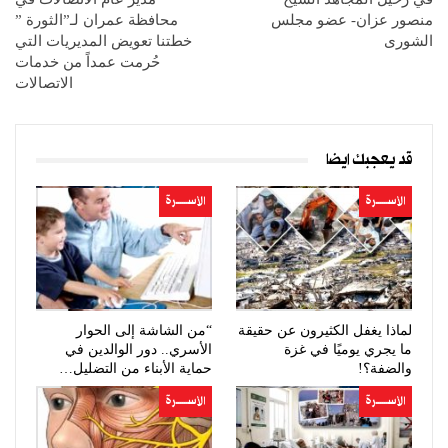
منصور عزان- عضو مجلس
محافظة عمران لـ”الثورة ”
الشورى
خطتنا تعويض المديريات التي
حُرمت عمداً من خدمات
الاتصالات
قد يعجبك ايضا
الأســــــرة
الأســــــرة
لماذا يغفل الكثيرون عن حقيقة
“من الشاشة إلى الحوار
ما يجري يوميًا في غزة
الأسري.. دور الوالدين في
والضفة؟!
حماية الأبناء من التضليل…
الأســــــرة
الأســــــرة