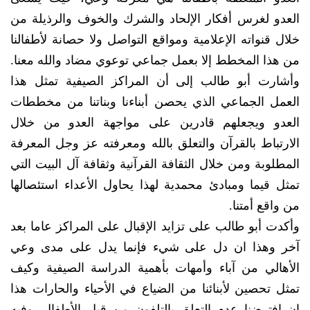
العدو لغرس أفكار الإلحاد والشرك والخوف والرذيلة من
خلال قنواته الإعلامية ومواقع التواصل ولا حصانة لأطفالنا
من هذا المخطط إلا بعمل جماعي توعوي مضاد والله معنا.
وأشارت أبو طالب إلى أن المراكز الصيفية تمثل هذا
العمل الجماعي الذي يحصن أبناءنا وبناتنا من مخططات
العدو ويجعلهم قادرين على مواجهة العدو من خلال
الارتباط بالقرآن والتعلق بالله ومعرفته عز وجل المعرفة
المطلوبة ومن خلال الثقافة القرآنية وثقافة آل البيت التي
تمثل قيما ومبادئ محمدية لهذا يحاول الأعداء استئصالها
من واقع أمتنا.
وأكدت أبو طالب على تزايد الإقبال على المراكز عاما بعد
آخر وهذا ان دل على شيء فإنما يدل على مدى وعي
الأهالي من آباء وأمهات بأهمية الدراسة الصيفية وكيف
تمثل تحصين لأبنائنا من الضياع في الأحياء والحارات هذا
إن افترضنا عدم التعلق بالتلفون من قبل الأطفال. وفيه