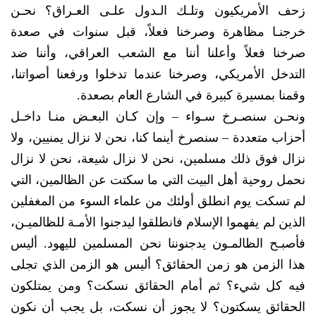
زحف الأمريكيون وتلـك الـدول علـى العـراق؟ نحـن
خرجنـا مظاهرة وصرخنا فعلاً، قبل سنوات في صعدة
صرخنا فعلاً وأعلنا أننا مع الشعب العراقي، وأننا ضد
التدخل الأمريكي، وصرخنا عندما تدخلوا ورفعنا أصواتنا،
وقمنا بمسيرة كبيرة في الشارع العام بصعدة.
ونحـن سنصـرخ سـواء – وإن كـان البعـض منـا داخـل
أحزاب متعددة – سنصرخ أينما كنا، نحن لا نزال يمنيين، ولا
نزال فوق ذلك مسلمين، نحن لا نزال شيعة، نحن لا نزال
نحمل روحية أهل البيت التي ما سكتت عن الظالمين، التي
لم تسكت يوم انطلق أولئك من علماء السوء من المغفلين
الذين لم يفهموا الإسلام فانطلقوا ليدجنوا الأمـة للظالميـن،
فأصبـح الظالمـون يدجنوننا نحن المسلمين لليهود. أليس
هذا الزمن هو زمن الحقائق؟ أليس هو الزمن الذي تجلى
فيه كل شيء؟ ثم أمام الحقائق نسكت؟ ومن يمتلكون
الحقائق يسكتون؟ لا يجوز أن نسكت، بل يجب أن نكون