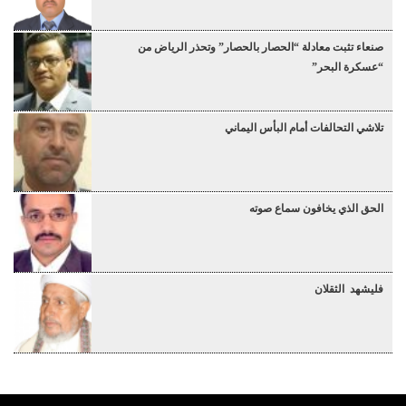
صنعاء تثبت معادلة “الحصار بالحصار” وتحذر الرياض من
“عسكرة البحر”
تلاشي التحالفات أمام البأس اليماني
الحق الذي يخافون سماع صوته
فليشهد الثقلان