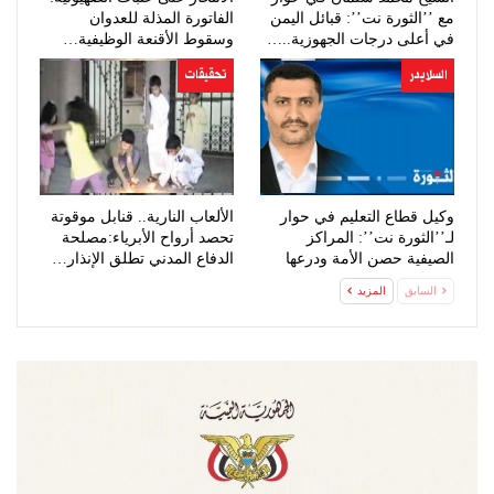
مع ’’الثورة نت’’: قبائل اليمن
الفاتورة المذلة للعدوان
في أعلى درجات الجهوزية..…
وسقوط الأقنعة الوظيفية…
السلايدر
تحقيقات
وكيل قطاع التعليم في حوار
الألعاب النارية.. قنابل موقوتة
لـ’’الثورة نت’’: المراكز
تحصد أرواح الأبرياء:مصلحة
الصيفية حصن الأمة ودرعها
الدفاع المدني تطلق الإنذار…
لتحصين…
السابق
المزيد