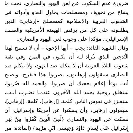
ضرورة عدم السكوت عن لعن اليهود والنصارى، تحت ما
يشاع من تخويف ومصطلحات يحاول العدو وأدواته في
الشعوب العربية والإسلامية كمصطلح «إرهابي» الذين
يطلقونه على كل من يرفض الهيمنة الأمريكية والصلف
الإسرائيلي.. مؤكدا على وجوب لعن اليهود والنصارى.
وقال الشهيد القائد: يجب – أيها الإخوة – أن لا نسمح لهذا
التَّدجِين الـذي يـُراد لـه أن يكـون في اليمن وفي بقية
شعوب البلاد العربية أن لا تتكلم ضد اليهود، ولا تتكلم ضد
النصارى سيقولون إرهابيون، يضربوا هذا فتفرح، وتصبح
أنت بوقاً إعلام يعجبك أن ضربوا، والحمد لله ضُربوا،
ستخلق روحية يحمد الله الآخرون عندمـا تضـرب أنـت،
ستعـزز في نفوس الناس كلمة: [إرهاب]، كلمة: [إرهابي]،
سيقولون إرهابي، وأن يسكتوا عن أمريكا وإسرائيل، أن
نسكت عن اليهود والنصارى {لُعِنَ الَّذِينَ كَفَرُوا مِنْ بَنِي
إِسْرائيلَ عَلَى لِسَانِ دَاوُدَ وَعِيسَى ابْنِ مَرْيَمَ} (المائدة: من