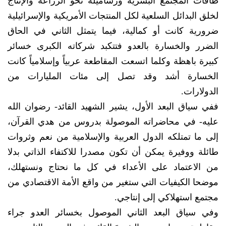
طاقات المجتمع البشرية ورساميله نحو الزراعة والإنتاج
لخلق البدائل السلعية لكل المنتجات الأمريكية والإسرائيلية
ضرورية كانت أو كمالية، فيما يتمثل الثاني في الحاق
الضرر والخسارة بالعدو فتتكبد شركاته الكبرى خسائر
كبيرة باهظة وكلما اتسعت المقاطعة عربياً وإسلامياً كانت
الخسارة أشد وقد تصل إلى مئات المليارات من
الدولارات.
ففي سياق البعد الأول، يشير الشهيد القائد- رضوان الله
عليه- في محاضراته الموصولة بدروس من هدي القرآن،
إلى ما تمتلكه الدول العربية والإسلامية من نعم وثروات
طائلة ووفيرة يمكن أن تكون مصدرا للاكتفاء الذاتي بدلا
من الاعتماد على الأعداء في كل ما نحتاج ونستهلك،
موضحا الكيفيات التي ستغير من واقع الأمة الاقتصادي من
مجتمع استهلاكي إلى إنتاجي.
وفي سياق البعد الثاني الموصول بخسائر العدو جراء