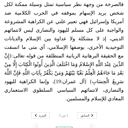
فالصرخة من وجهة نظر سياسية تمثل وسيلة ممكنة لكل
شخص يريد الإسهام بموقفه في الحرب الكلامية ضد
أمريكا وإسرائيل فهي تعبير علني عن الكراهية المشروعة
والواجبة على كل مسلم لليهود والنصارى ليس لانتمائهم
الديني، إذ لا مشكلة ولا عداوة بين الإسلام والديانات
التوحيدية الأخرى، بوصفها الإسلامي، أي متى ما اتسقت
مع الحقيقة البرهانية الربانية المنطلقة من قوله تعالى:{إِنَّ
الدِّينَ عِنْدَ اللَّهِ الإِسْلامُ وَمَا اخْتَلَفَ الَّذِينَ أُوتُوا الْكِتَابَ إِلَّا مِنْ
بَعْدِ مَا جَاءَهُمُ الْعِلْمُ بَغْيًا بَيْنَهُمْ وَمَنْ يَكْفُرْ بِآيَاتِ اللَّهِ فَإِنَّ اللَّهَ
سَرِيعُ الْحِسَابِ} [آل عمران:19]، وإنما الكراهية لليهود
والنصارى، لانتمائهم السياسي السلطوي الاستعماري
المعادي للإسلام والمسلمين.
السابق
المزيد
1
من
3