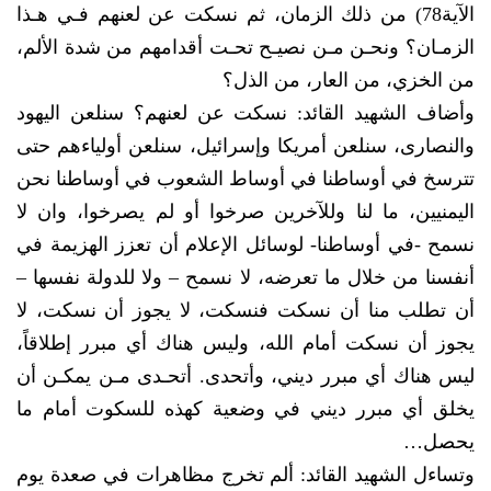
الآية78) من ذلك الزمان، ثم نسكت عن لعنهم فـي هـذا
الزمـان؟ ونحـن مـن نصيـح تحـت أقدامهم من شدة الألم،
من الخزي، من العار، من الذل؟
وأضاف الشهيد القائد: نسكت عن لعنهم؟ سنلعن اليهود
والنصارى، سنلعن أمريكا وإسرائيل، سنلعن أولياءهم حتى
تترسخ في أوساطنا في أوساط الشعوب في أوساطنا نحن
اليمنيين، ما لنا وللآخرين صرخوا أو لم يصرخوا، وان لا
نسمح -في أوساطنا- لوسائل الإعلام أن تعزز الهزيمة في
أنفسنا من خلال ما تعرضه، لا نسمح – ولا للدولة نفسها –
أن تطلب منا أن نسكت فنسكت، لا يجوز أن نسكت، لا
يجوز أن نسكت أمام الله، وليس هناك أي مبرر إطلاقاً،
ليس هناك أي مبرر ديني، وأتحدى. أتحـدى مـن يمكـن أن
يخلق أي مبرر ديني في وضعية كهذه للسكوت أمام ما
يحصل…
وتساءل الشهيد القائد: ألم تخرج مظاهرات في صعدة يوم