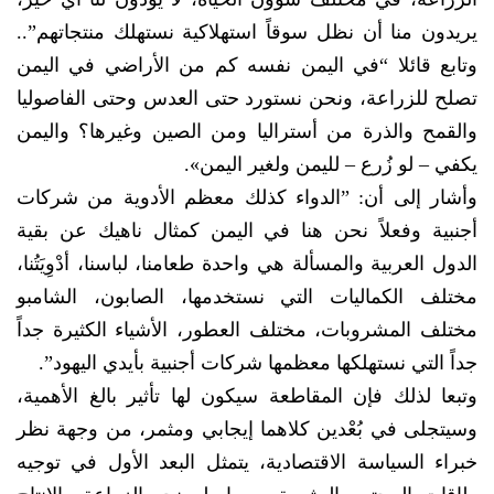
يريدون منا أن نظل سوقاً استهلاكية نستهلك منتجاتهم”..
وتابع قائلا “في اليمن نفسه كم من الأراضي في اليمن
تصلح للزراعة، ونحن نستورد حتى العدس وحتى الفاصوليا
والقمح والذرة من أستراليا ومن الصين وغيرها؟ واليمن
يكفي – لو زُرع – لليمن ولغير اليمن».
وأشار إلى أن: ”الدواء كذلك معظم الأدوية من شركات
أجنبية وفعلاً نحن هنا في اليمن كمثال ناهيك عن بقية
الدول العربية والمسألة هي واحدة طعامنا، لباسنا، أدْوِيَتُنا،
مختلف الكماليات التي نستخدمها، الصابون، الشامبو
مختلف المشروبات، مختلف العطور، الأشياء الكثيرة جداً
جداً التي نستهلكها معظمها شركات أجنبية بأيدي اليهود”.
وتبعا لذلك فإن المقاطعة سيكون لها تأثير بالغ الأهمية،
وسيتجلى في بُعْدين كلاهما إيجابي ومثمر، من وجهة نظر
خبراء السياسة الاقتصادية، يتمثل البعد الأول في توجيه