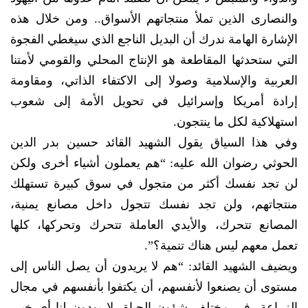
والنصارى الذين تملأ منتجاتهم الأسواق.. ومن خلال هذه
الإشارة الهامة ندرك أن البديل الناجع الذي سيغطي الفجوة
التي ستحدثها المقاطعة هو الإنتاج المحلي والقومي لأمتنا
العربية والإسلامية وصولا إلى الاكتفاء الذاتي، ومقاومة
إرادة أمريكا وإسرائيل في تحويل الأمة إلى شعوب
استهلاكية لكل ما ينتجون.
وفي هذا السياق يقول الشهيد القائد حسين بدر الدين
الحوثي رضوان الله عليه: “هم يعملون أشياء أخرى ولكن
لن تجد نفسك أكثر من متجول في سوق كبيرة تستهلك
منتجاتهم، ولن تجد نفسك تتجول داخل مصانع يمنية،
المصانع تتحرك، والأيدي العاملة تتحرك وتحركها، كلها
تعمل معهم ليس هناك تنمية؟”.
ويضيف الشهيد القائد: “هم لا يريدون أن يصل الناس إلى
مستوى أن يصنعوا لأنفسهم، أن يكتفوا بأنفسهم في مجال
الزراعة، في مختلف شؤون الحياة، لا يودون لنا أي خير،