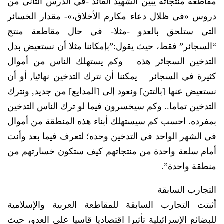
مقاطعة منتجاته يبين الشهيدَ القائد -في الدرس الثاني من
دروس «في ظلال دعاء مكارم الأخلاق،»- مقدار الخسائر
التي ستلحق بالعدو -مثلا- في حال مقاطعة منتج
“السجائر” فقط، حيث يقول:”بإمكاننا مثلا أن نستعيض بدل
التدخين السجائر هذه – وكم يستهلك الناس من أموال
كثيرة في السجائر – يمكننا أن نترك التدخين نهائيا, أو أن
نستعيض عنها [بالتتن] ونعود إلى [المدايع] من جديد, ونترك
التدخين تماما.. وكم سيخسرون فيما لو ترك الناس التدخين
بمفرده. احسب كم سيستهلك أبناء هذه المنطقة من أموال
في الشهر الواحد في التدخين وحده؛ لتعرف فيما بعد وأنت
أمام سلعة واحدة من منتجاتهم كيف ستكون خسارتهم من
منطقة واحدة”.
التجارب السابقة
أثبتت التجارب السابقة للمقاطعة العربية والإسلامية
للبضائع الإسرائيلية تأثيرا اقتصاديا قاسيا على العدو، حيث