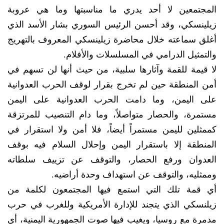
المجتمعين لا أحد يدري ما مناسبتها وما هي عروبة
زيلينسكي، وقد أحسن الرئيس السوري بشار الأسد الذي
أغلق سماعته خلال محاضرة زيلينسكي المعروف بالتهريج
والتمثيل الدرامي في المسلسلات والأفلام.
لا قيمة للقمة وآثارها سلبية، من حيث أنها لن تسهم في
أمن المنطقة حين لم تخرج بقرار لوقف الحرب العدوانية
على اليمن، وما دامت الحرب العدوانية على اليمن
مستمرة، والحصار متواصلاً، وما دام التنصيب للمرتزقة
كممثلين لليمن مستمراً أيضاً، فلا أمن ولا استقرار في
المنطقة إلا باستقرار اليمن وإحلال السلام فيه بوقف
العدوان ورفع الحصار، والتوقف عن تزييف سلطاته
وممثليه، والتوقف عن استهداف وحدة أراضيه.
أي قمة تلك التي استمع فيها المجتمعون لكلمة من
زيلنسكي الذي يتجند للإدارة الأمريكية وللغرب في حرب
مدمرة مع روسيا، ويغيب فيها صوت الجمهورية اليمنية، أي