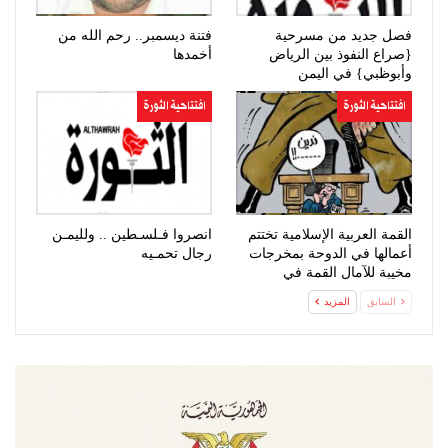
فصل جديد من مسرحية
فتنة ديسمبر.. رحم الله من
{صراع النفوذ بين الرياض
أخمدها
وأبوظبي} في اليمن
افتتاحية الثورة
افتتاحية الثورة
القمة العربية الإسلامية تختتم
انصروا فـلسـطين .. ولليمـن
أعمالها في الدوحة بمخرجات
رجال تحمـيه
مخيبة للآمال القمة في
صنعاء…
السابق
المزيد