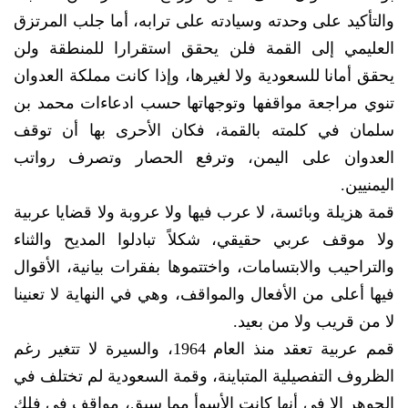
والتأكيد على وحدته وسيادته على ترابه، أما جلب المرتزق
العليمي إلى القمة فلن يحقق استقرارا للمنطقة ولن
يحقق أمانا للسعودية ولا لغيرها، وإذا كانت مملكة العدوان
تنوي مراجعة مواقفها وتوجهاتها حسب ادعاءات محمد بن
سلمان في كلمته بالقمة، فكان الأحرى بها أن توقف
العدوان على اليمن، وترفع الحصار وتصرف رواتب
اليمنيين.
قمة هزيلة وبائسة، لا عرب فيها ولا عروبة ولا قضايا عربية
ولا موقف عربي حقيقي، شكلاً تبادلوا المديح والثناء
والتراحيب والابتسامات، واختتموها بفقرات بيانية، الأقوال
فيها أعلى من الأفعال والمواقف، وهي في النهاية لا تعنينا
لا من قريب ولا من بعيد.
قمم عربية تعقد منذ العام 1964، والسيرة لا تتغير رغم
الظروف التفصيلية المتباينة، وقمة السعودية لم تختلف في
الجوهر إلا في أنها كانت الأسوأ مما سبق، مواقف في فلك