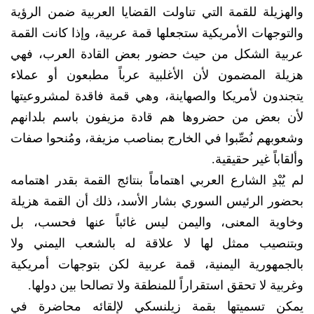
والهزيلة للقمة التي تناولت القضايا العربية ضمن الرؤية
والتوجهات الأمريكية ستجعلها قمة عربية، وإذا كانت القمة
عربية الشكل من حيث حضور بعض القادة العرب، فهي
هزيلة المضمون لأن الأغلبية عرباً مطبعون أو عملاء
يتجندون لأمريكا والصهاينة، وهي قمة فاقدة لمشروعيتها
لأن بعض من حضروها هم قادة مزيفون باسم بلدانهم
وشعوبهم نُصِّبوا في الخارج بمناصب مزيفة، ومُنحوا صفات
وألقاباً غير حقيقية.
لم يُبْدِ الشارع العربي اهتماماً بنتائج القمة بقدر اهتمامه
بحضور الرئيس السوري بشار الأسد، ذلك أن القمة هزيلة
وخاوية المعنى، واليمن ليس غائباً عنها فحسب، بل
وبتنصيب ممثل لها لا علاقة له بالشعب اليمني ولا
بالجمهورية اليمنية، قمة عربية لكن بتوجهات أمريكية
وغربية لا تحقق استقراراً للمنطقة ولا تصالحا بين دولها.
يمكن تسميتها بقمة زيلنسكي لإلقائه محاضرة في