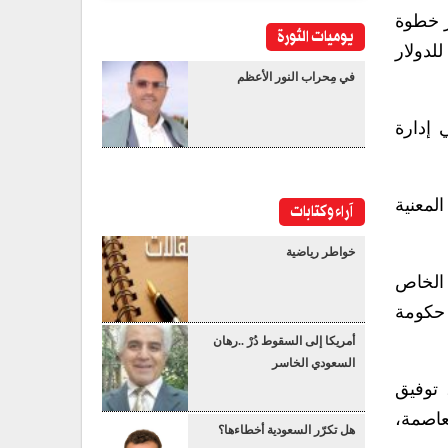
ار خطوة
يوميات الثورة
اقعة تحت سيطرتها (البرية والبحرية والجوية) إلى ٧٥٠ ريال للدولار
في مِحراب النور الأعظم
 إدارة
المعنية
آراء وكتابات
خواطر رياضية
 الخاص
 حكومة
أمريكا إلى السقوط دُرْ ..رهان
السعودي الخاسر
 توفيق
عاصمة،
هل تكرّر السعودية أخطاءها؟