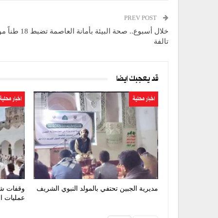
PREV POST
خلال أسبوع.. صحة البيئة بأم
تالفة
قد يعجبك ايضا
اخبار محلية
اخبار محلية
مديرية الجبين تحتفي بالمولد النبوي الشريف
وقفات شع
عمليات ا