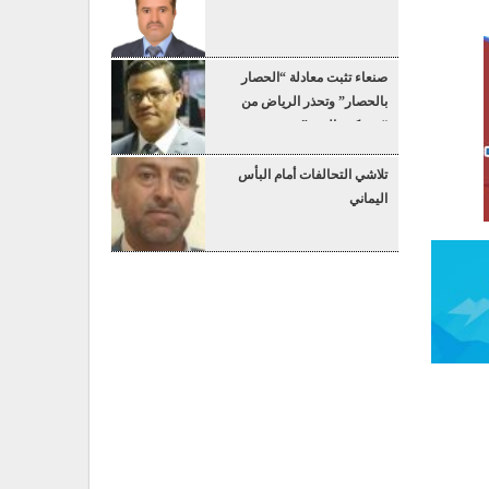
صنعاء تثبت معادلة “الحصار
بالحصار” وتحذر الرياض من
“عسكرة البحر”
تلاشي التحالفات أمام البأس
اليماني