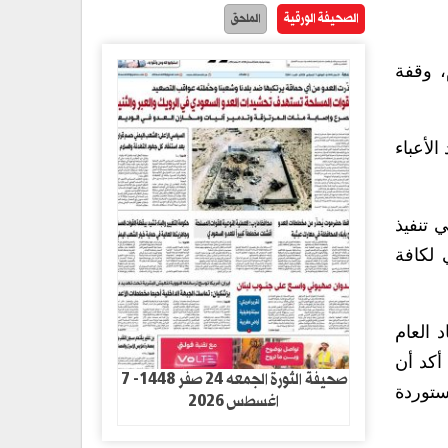
الصحيفة الورقية
الملحق
، وقفة
لأعباء
 تنفيذ
 لكافة
 العام
أكد أن
صحيفة الثورة الجمعه 24 صفر 1448- 7
ستوردة
اغسطس 2026