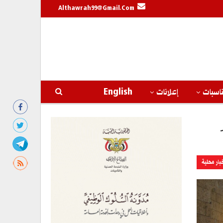
Althawrah99@gmail.com
اسبات
إعلانات
English
بار محلية