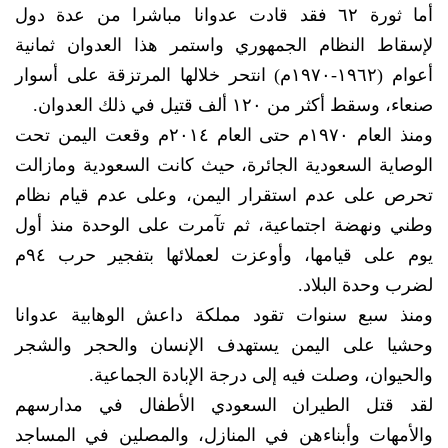
أما ثورة ٦٢ فقد قادت عدوانا مباشرا من عدة دول
لإسقاط النظام الجمهوري واستمر هذا العدوان ثمانية
أعوام (١٩٦٢-١٩٧٠م) انتحر خلالها المرتزقة على أسوار
صنعاء، وسقط أكثر من ١٢٠ ألف قتيل في ذلك العدوان.
ومنذ العام ١٩٧٠م حتى العام ٢٠١٤م وقعت اليمن تحت
الوصاية السعودية الجائرة، حيث كانت السعودية ومازالت
تحرص على عدم استقرار اليمن، وعلى عدم قيام نظام
وطني ونهضة اجتماعية، ثم تآمرت على الوحدة منذ أول
يوم على قيامها، وأوعزت لعملائها بتفجير حرب ٩٤م
لضرب وحدة البلاد.
ومنذ سبع سنوات تقود مملكة داعش الوهابية عدوانا
وحشيا على اليمن يستهدف الإنسان والحجر والشجر
والحيوان، وصلت فيه إلى درجة الإبادة الجماعية.
لقد قتل الطيران السعودي الأطفال في مدارسهم
والأمهات وأبناءهن في المنازل، والمصلين في المساجد