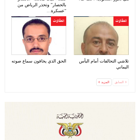
بالحصار” وتحذر الرياض من
“عسكرة…
المقالات
المقالات
تلاشي التحالفات أمام البأس
الحق الذي يخافون سماع صوته
اليماني
السابق
المزيد