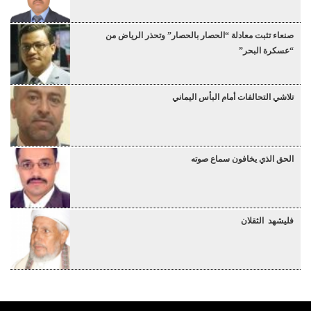
صنعاء تثبت معادلة “الحصار بالحصار” وتحذر الرياض من
“عسكرة البحر”
تلاشي التحالفات أمام البأس اليماني
الحق الذي يخافون سماع صوته
فليشهد الثقلان