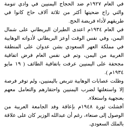
في العام ١٩٢٧م ضد الحجاج اليمنيين في وادي تنومة
والتي راح ضحيتها أكثر من ثلاثة آلاف حاج كانوا في
طريقهم لأداء فريضة الحج.
في العام ١٩٣٤م اعتدى الطيران البريطاني على شمال
اليمن، وفي نفس الوقت أوعز البريطاني لأدواته الوهابية
في مملكة العهر السعودي بشن عدوان على المنطقة
الغربية من اليمن، وتم في نفس العام فرض اتفاقية
مجحفة على اليمنيين عرفت باتفاقية الطائف ( ١٩ مايو
١٩٣٤م ).
وظلت عصابات الوهابية تتربص باليمنيين، ولم توفر فرصة
إلا واستغلتها لضرب اليمنيين واحتقارهم والتعامل معهم
بعنجهية واستعلاء.
أفشلت ثورة ١٩٤٨م بإعاقة وفد الجامعة العربية من
الوصول إلى صنعاء، رغم أن عبدالله الوزير كان على علاقة
بالملك السعودي.