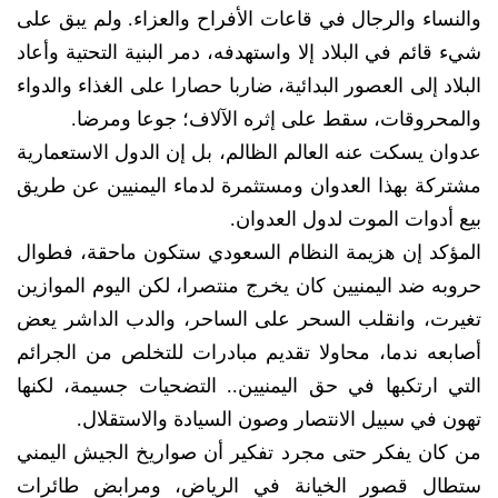
والنساء والرجال في قاعات الأفراح والعزاء. ولم يبق على
شيء قائم في البلاد إلا واستهدفه، دمر البنية التحتية وأعاد
البلاد إلى العصور البدائية، ضاربا حصارا على الغذاء والدواء
والمحروقات، سقط على إثره الآلاف؛ جوعا ومرضا.
عدوان يسكت عنه العالم الظالم، بل إن الدول الاستعمارية
مشتركة بهذا العدوان ومستثمرة لدماء اليمنيين عن طريق
بيع أدوات الموت لدول العدوان.
المؤكد إن هزيمة النظام السعودي ستكون ماحقة، فطوال
حروبه ضد اليمنيين كان يخرج منتصرا، لكن اليوم الموازين
تغيرت، وانقلب السحر على الساحر، والدب الداشر يعض
أصابعه ندما، محاولا تقديم مبادرات للتخلص من الجرائم
التي ارتكبها في حق اليمنيين.. التضحيات جسيمة، لكنها
تهون في سبيل الانتصار وصون السيادة والاستقلال.
من كان يفكر حتى مجرد تفكير أن صواريخ الجيش اليمني
ستطال قصور الخيانة في الرياض، ومرابض طائرات