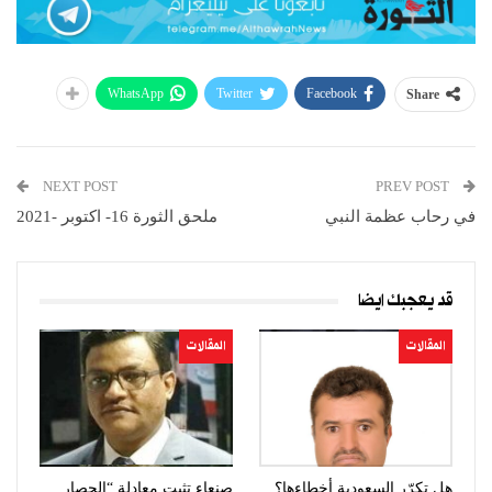
WhatsApp
Twitter
Facebook
Share
NEXT POST
PREV POST
في رحاب عظمة النبي
ملحق الثورة 16- اكتوبر -2021
قد يعجبك ايضا
المقالات
المقالات
هل تكرّر السعودية أخطاءها؟
صنعاء تثبت معادلة “الحصار