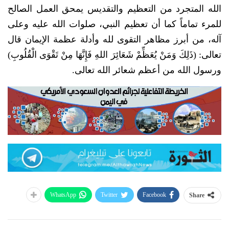
الله المتجرد من التعظيم والتقديس يمحق العمل الصالح
للمرء تماماً كما أن تعظيم النبي، صلوات الله عليه وعلى
آله، من أبرز مظاهر التقوى لله وأدلة عظمة الإيمان قال
تعالى: (ذَلِكَ وَمَنْ يُعَظِّمْ شَعَائِرَ اللهِ فَإِنَّهَا مِنْ تَقْوَى الْقُلُوبِ)
ورسول الله من أعظم شعائر الله تعالى.
WhatsApp
Twitter
Facebook
Share