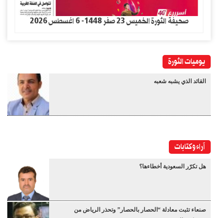
صحيفة الثورة الخميس 23 صفر 1448- 6 اغسطس 2026
يوميات الثورة
القائد الذي يشبه شعبه
آراء وكتابات
هل تكرّر السعودية أخطاءها؟
صنعاء تثبت معادلة “الحصار بالحصار” وتحذر الرياض من