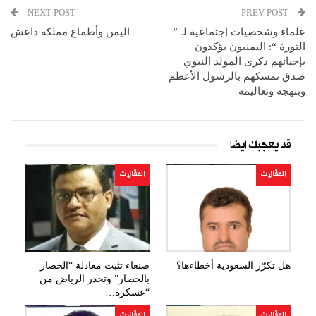
NEXT POST
PREV POST
علماء وشخصيات إجتماعية لـ ”
اليمن وأطماع مملكة داعش
الثورة “: اليمنيون يؤكدون
بإحيائهم ذكرى المولد النبوي
صدق تمسكهم بالرسول الأعظم
وبنهجه وتعاليمه
قد يعجبك ايضا
المقالات
المقالات
هل تكرّر السعودية أخطاءها؟
صنعاء تثبت معادلة “الحصار
بالحصار” وتحذر الرياض من
“عسكرة…
المقالات
المقالات