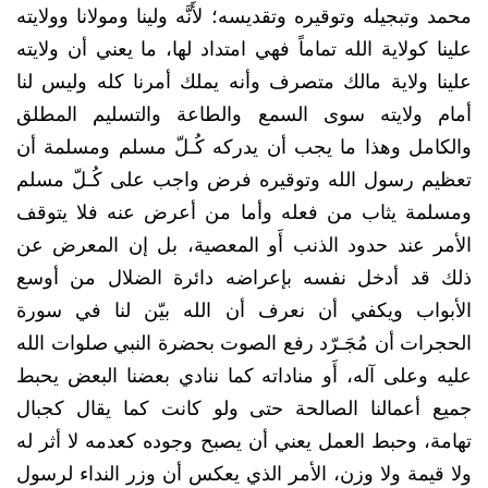
محمد وتبجيله وتوقيره وتقديسه؛ لأَنَّه ولينا ومولانا وولايته
علينا كولاية الله تماماً فهي امتداد لها، ما يعني أن ولايته
علينا ولاية مالك متصرف وأنه يملك أمرنا كله وليس لنا
أمام ولايته سوى السمع والطاعة والتسليم المطلق
والكامل وهذا ما يجب أن يدركه كُـلّ مسلم ومسلمة أن
تعظيم رسول الله وتوقيره فرض واجب على كُـلّ مسلم
ومسلمة يثاب من فعله وأما من أعرض عنه فلا يتوقف
الأمر عند حدود الذنب أَو المعصية، بل إن المعرض عن
ذلك قد أدخل نفسه بإعراضه دائرة الضلال من أوسع
الأبواب ويكفي أن نعرف أن الله بيّن لنا في سورة
الحجرات أن مُجَـرّد رفع الصوت بحضرة النبي صلوات الله
عليه وعلى آله، أَو مناداته كما ننادي بعضنا البعض يحبط
جميع أعمالنا الصالحة حتى ولو كانت كما يقال كجبال
تهامة، وحبط العمل يعني أن يصبح وجوده كعدمه لا أثر له
ولا قيمة ولا وزن، الأمر الذي يعكس أن وزر النداء لرسول