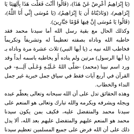
(يَا إِبْرَاهِيمُ أَعْرِضْ عَنْ هَذَا)، (قَالُوا أَأَنْتَ فَعَلْت هَذَا بِآلِهَتِنَا يَا
إِبْرَاهِيم)، (وَنَادَيْنَاهُ أَن يَا إِبْرَاهِيمُ)، (يَا مُوسَى إِنِّي أَنَا اللَّهُ)،
(قَالُوا يَا مُوسَى إِنَّ فِيهَا قَوْمًا جَبَّارِينَ).
وكذلك الحال مع بقية رسل الله أما سيدنا محمد فقد
خاطبه الله وناداه بصفته تعظيماً له وتشريفاً وتكريماً
فخاطب الله نبيه بـ (يا أيها النبي) ثلاث عشرة مرة وناداه بـ
(يا أيها الرسول) مرتين ولم يناده أَو يخاطبه باسمه أبداً وقد
ورد اسم نبينا (محمد) -صَلَّى اللهُ عَـلَيْـهِ وَعَـلَى آلِـــهِ- في
القرآن في أربع آيات فقط في سياق جمل خبرية غير جمل
النداء والخطاب.
وهذه الحقائق تدل على أن الله سبحانه وتعالى يعظّم عبده
ويجله ويشرفه ويكرمه والله تبارك وتعالى هو المنعم على
سيدنا محمد والمتفضل عليه، فكيف بمن يكون سيدنا
محمد هو المنعم عليهم والمتفضل عليهم بعد الله، ألا يدل
ذلك على أن الله فرض على جميع المسلمين تعظيم سيدنا