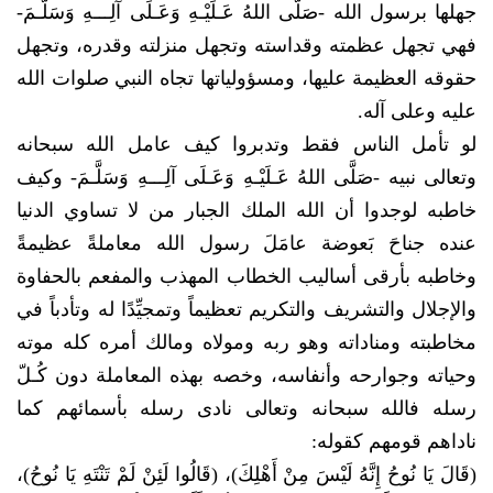
جهلها برسول الله -صَلَّى اللهُ عَـلَيْـهِ وَعَـلَى آلِـــهِ وَسَلَّـمَ-
فهي تجهل عظمته وقداسته وتجهل منزلته وقدره، وتجهل
حقوقه العظيمة عليها، ومسؤولياتها تجاه النبي صلوات الله
عليه وعلى آله.
لو تأمل الناس فقط وتدبروا كيف عامل الله سبحانه
وتعالى نبيه -صَلَّى اللهُ عَـلَيْـهِ وَعَـلَى آلِـــهِ وَسَلَّـمَ- وكيف
خاطبه لوجدوا أن الله الملك الجبار من لا تساوي الدنيا
عنده جناحَ بَعوضة عامَلَ رسول الله معاملةً عظيمةً
وخاطبه بأرقى أساليب الخطاب المهذب والمفعم بالحفاوة
والإجلال والتشريف والتكريم تعظيماً وتمجيِّدًا له وتأدباً في
مخاطبته ومناداته وهو ربه ومولاه ومالك أمره كله موته
وحياته وجوارحه وأنفاسه، وخصه بهذه المعاملة دون كُـلّ
رسله فالله سبحانه وتعالى نادى رسله بأسمائهم كما
ناداهم قومهم كقوله:
(قَالَ يَا نُوحُ إِنَّهُ لَيْسَ مِنْ أَهْلِكَ)، (قَالُوا لَئِنْ لَمْ تَنْتَهِ يَا نُوحُ)،