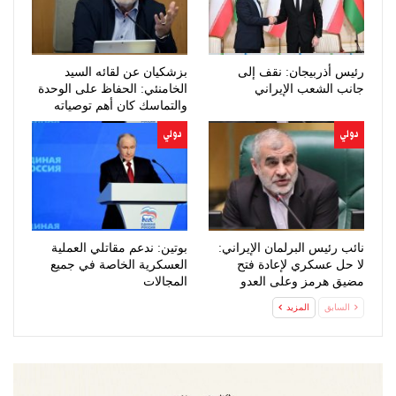
رئيس أذربيجان: نقف إلى
بزشكيان عن لقائه السيد
جانب الشعب الإيراني
الخامنئي: الحفاظ على الوحدة
والتماسك كان أهم توصياته
دولي
دولي
نائب رئيس البرلمان الإيراني:
بوتين: ندعم مقاتلي العملية
لا حل عسكري لإعادة فتح
العسكرية الخاصة في جميع
مضيق هرمز وعلى العدو
المجالات
الخضوع…
السابق
المزيد