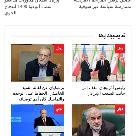
بممارسة سياسة غير سوقية
سماء الولاية 1400 للدفاع
الجوي
قد يعجبك ايضا
دولي
دولي
رئيس أذربيجان: نقف إلى
بزشكيان عن لقائه السيد
جانب الشعب الإيراني
الخامنئي: الحفاظ على الوحدة
والتماسك كان أهم توصياته
دولي
دولي