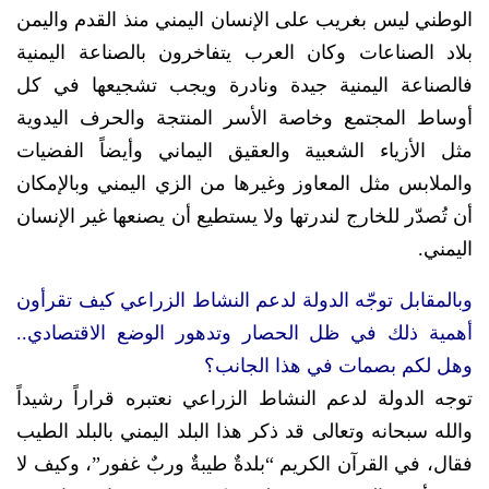
الوطني ليس بغريب على الإنسان اليمني منذ القدم واليمن
بلاد الصناعات وكان العرب يتفاخرون بالصناعة اليمنية
فالصناعة اليمنية جيدة ونادرة ويجب تشجيعها في كل
أوساط المجتمع وخاصة الأسر المنتجة والحرف اليدوية
مثل الأزياء الشعبية والعقيق اليماني وأيضاً الفضيات
والملابس مثل المعاوز وغيرها من الزي اليمني وبالإمكان
أن تُصدّر للخارج لندرتها ولا يستطيع أن يصنعها غير الإنسان
اليمني.
وبالمقابل توجّه الدولة لدعم النشاط الزراعي كيف تقرأون
أهمية ذلك في ظل الحصار وتدهور الوضع الاقتصادي..
وهل لكم بصمات في هذا الجانب؟
توجه الدولة لدعم النشاط الزراعي نعتبره قراراً رشيداً
والله سبحانه وتعالى قد ذكر هذا البلد اليمني بالبلد الطيب
فقال، في القرآن الكريم “بلدةٌ طيبةٌ وربٌ غفور”، وكيف لا