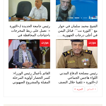
الشيخ محمد سلمان في حوار
رئيس جامعة الحديدة لـ«الثورة
مع ’’الثورة نت’’: قبائل اليمن
»: نعمل على ربط المخرجات
في أعلى درجات الجهوزية..…
باحتياجات المحافظة في
المجالين…
حوارات
حوارات
رئيس مصلحة الدفاع المدني
القائم بأعمال رئيس الوزراء:
اللواء هاجس الجماعي
كسر الحصار أولوية المرحلة
لـ«الثورة »:تلقينا خلال النصف
المقبلة والمشروع الصهيوني
الأول…
خطر…
السابق
المزيد