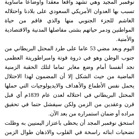
نوفمبر المجيد وهي تشهد واقعاً معقدا وأوضاعاً مأساوية
تسبب بها العدوان الأمريكي السعودي على بلادنا واحتلاله
الغاشم للجزء الجنوبي منها والذي فاقم من حياة
المواطنين ودمر حياتهم بشتى مفاصلها المدنية والاقتصادية
والأمنية.
اليوم وبعد مضي 53 عاما على طرد المحتل البريطاني من
جنوب الوطن وهو في ذروة قوتة وامبراطوريتة العظمى
نجد أنفسنا أمام وضع مغاير تماما لتلك الحقبة الزمنية
الماضية من حيث الشكل إلا أن المضمون لهذا الاحتلال
يحمل نفس الأطماع والأهداف والايديولوجيات التي حملها
المحتل البريطاني في احتلاله لعدن عام 1839م أي قبل
قرن وعقدين من الزمن ولكن سيفشل حتما في تحقيق
مراده أو ضمان استمراره من بعد الآن.
استحق نوفمبر المجد أن يحظى باعتزاز اليمنيين به وظلت
تضحيات ابنائه راسخة في القلوب والاذهان طوال الزمن