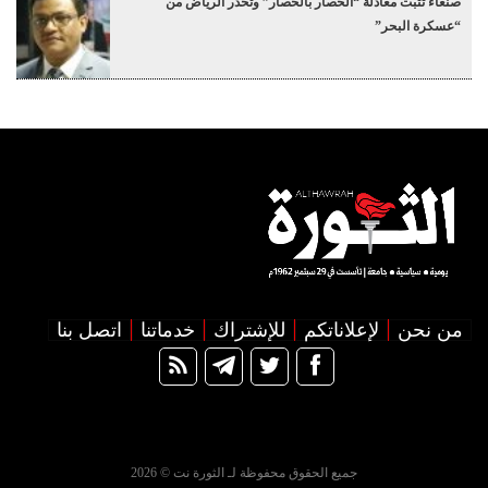
صنعاء تثبت معادلة “الحصار بالحصار” وتحذر الرياض من
“عسكرة البحر”
من نحن
لإعلاناتكم
للإشتراك
خدماتنا
اتصل بنا
جميع الحقوق محفوظة لـ الثورة نت © 2026