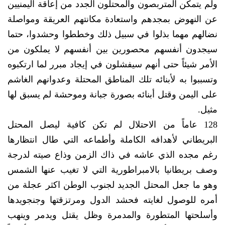
ولم يتمكن المتربصون والمحتلون الجدد من إعاقة اليمنيين
عن النهوض بمجدهم واستعادة مكانتهم العريقة ومواصلة
نضالهم مهما بذلوا في سبيل ذلك وخططوا وحشدوا، حتما
سيجدون أنفسهم محصورين بين أنفسهم لا يملكون من
الأمر شيئاً حتى أنهم سيفشلون في إيجاد مبرر لما ارتكبوه
وتسببوا به لأبنائه تلك المناطق المحتلة وعدوانهم الغاشم
على اليمن وقتل أبنائه بصورة جبانة وموحشة لم يسبق لها
مثيل.
128 عاماً من الاحتلال لم تكن كافية ليصل المحتل
البريطاني لأهدافه الكاملة وأطماعه التي طال انتظارها
رغم مجده الذي عاشه في ذاك الزمن وذاع صيته لدرجة
وصف بريطانيا بالامبراطورية التي لا تغيب عنها الشمس
وهو ما جعل المحتل الجديد لجنوب الوطن اكثر عجلة من
أمره للوصول لغايته فحشد الدول ومرتزقتها وجنجويدها
وأسلحتها المتطورة والمدمرة وظل يقتل ويدمر وينهب