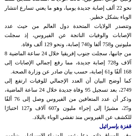
نحو 22 ألف إصابة جديدة يوميا، وهو ما يعني تسارع انتشار
الوباء بشكل خطير.
وتتصدر الولايات المتحدة دول العالم من حيث عدد
الإصابات والوفيات الناتجة عن الفيروس، إذ سجلت
مليونين و758 ألفا و740 إصابة، ونحو 129 ألف وفاة.
من جانبها، سجلت جنوب إفريقيا خلال 24 ساعة الماضية 8
آلاف و728 إصابة جديدة، مما رفع إجمالي الإصابات إلى
168 ألفًا و61 إصابة، حسب بيان صادر عن وزارة الصحة.
كما أوضح البيان أن العدد الإجمالي للوفيات ارتفع إلى
2749، بعد تسجيل 95 وفاة جديدة خلال 24 ساعة الماضية،
وذكر أن عدد المتعافين من الفيروس وصل إلى 76 ألفًا
و25، مشيرًا إلى إجراء مليون و607 آلاف و127 اختبارًا
للكشف عن الفيروس منذ تفشي الوباء بالبلاد.
قفزة بإسرائيل
وفي السياق ذاته، دعا رئيس الوزراء الإسرائيلي بنيامين