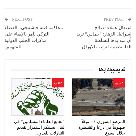
NEXT POST
PREV POST
اعتقال عملاء لصالح
محاكمة قتلة خاشقجي.. القضاء
إسرائيل:الزهار: “حماس” تريد
التركي يأمر بالإبقاء على
أن تمد يدها للسلطة
مذكرات الجلب الدولية
الفلسطينية لترتيب الأوراق
للمتهمين
قد يعجبك ايضا
-عربي
-عربي
المرصد السوري: 20 توغلاً
“تجمع العلماء المسلمين” في
صهيونياً في درعا والقنيطرة
لبنان يستنكر استمرار تقديم
خلال أسبوع
التنازلات للعدو…