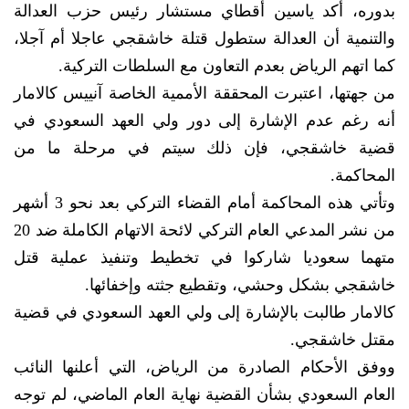
بدوره، أكد ياسين أقطاي مستشار رئيس حزب العدالة
والتنمية أن العدالة ستطول قتلة خاشقجي عاجلا أم آجلا،
كما اتهم الرياض بعدم التعاون مع السلطات التركية.
من جهتها، اعتبرت المحققة الأممية الخاصة آنييس كالامار
أنه رغم عدم الإشارة إلى دور ولي العهد السعودي في
قضية خاشقجي، فإن ذلك سيتم في مرحلة ما من
المحاكمة.
وتأتي هذه المحاكمة أمام القضاء التركي بعد نحو 3 أشهر
من نشر المدعي العام التركي لائحة الاتهام الكاملة ضد 20
متهما سعوديا شاركوا في تخطيط وتنفيذ عملية قتل
خاشقجي بشكل وحشي، وتقطيع جثته وإخفائها.
كالامار طالبت بالإشارة إلى ولي العهد السعودي في قضية
مقتل خاشقجي.
ووفق الأحكام الصادرة من الرياض، التي أعلنها النائب
العام السعودي بشأن القضية نهاية العام الماضي، لم توجه