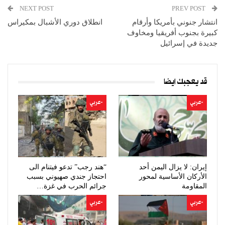
NEXT POST
PREV POST
انتشار جنوني بأمريكا وأرقام
انطلاق دوري الأشبال بمكيراس
كبيرة بجنوب أفريقيا ومخاوف
جديدة في إسرائيل
قد يعجبك ايضا
-عربي
-عربي
إيران: لا يزال اليمن أحد
“هند رجب” تدعو فيتنام الى
الأركان الأساسية لمحور
احتجاز جندي صهيوني بسبب
المقاومة
جرائم الحرب في غزة…
-عربي
-عربي