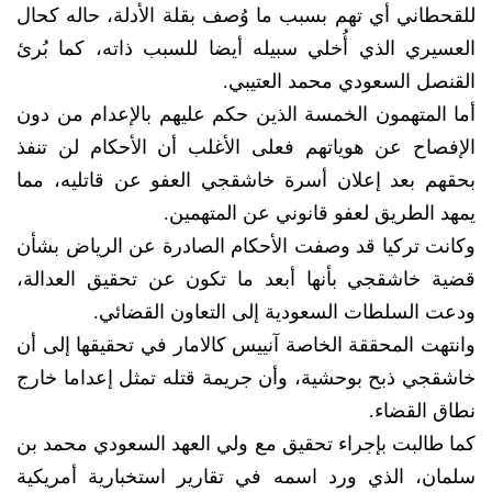
للقحطاني أي تهم بسبب ما وُصف بقلة الأدلة، حاله كحال
العسيري الذي أُخلي سبيله أيضا للسبب ذاته، كما بُرئ
القنصل السعودي محمد العتيبي.
أما المتهمون الخمسة الذين حكم عليهم بالإعدام من دون
الإفصاح عن هوياتهم فعلى الأغلب أن الأحكام لن تنفذ
بحقهم بعد إعلان أسرة خاشقجي العفو عن قاتليه، مما
يمهد الطريق لعفو قانوني عن المتهمين.
وكانت تركيا قد وصفت الأحكام الصادرة عن الرياض بشأن
قضية خاشقجي بأنها أبعد ما تكون عن تحقيق العدالة،
ودعت السلطات السعودية إلى التعاون القضائي.
وانتهت المحققة الخاصة آنييس كالامار في تحقيقها إلى أن
خاشقجي ذبح بوحشية، وأن جريمة قتله تمثل إعداما خارج
نطاق القضاء.
كما طالبت بإجراء تحقيق مع ولي العهد السعودي محمد بن
سلمان، الذي ورد اسمه في تقارير استخبارية أمريكية