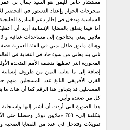
السياسية ويدخل في‮ ‬إطار دعم المبادرة الخليجية والآلية التنفيذية لها‮.‬
المحورية التي‮ ‬تعطيها منظمة الأمم المتحدة الأولوية في‮ ‬برامجها وأنشطتها‮.‬
‬كل من صعدة وأبين‮.‬