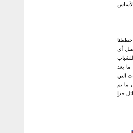
لخبرات ونقل تجارب البلدان الأخرى أو من ناحية تسهيل الاجتماعات وتقديم الدعم الفني والتقني ولكننا في الأساس
ترة ما بعد الحوار الوطني كما أشرت سابقاٍ وستركز خططنا
ار إيجاد فرص عمل للشباب
يمن لأن ما تم