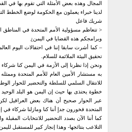
لدينا خبراء‮ ‬يعملون مع الحكومة لوضع الخطط التنموية على المدى الطويل‮.‬
شريك فاعل
وبرامجكم هذه القضايا في‮ ‬اليمن¿
تحقيق البيئة الملائمة للسلام‮.‬
المتحدة فخورون جداٍ‮ ‬أننا كنا ومازلنا شركاء في‮ ‬إنجاح الحوار الوطني‮.‬
التلاعب بنتائجها‮- ‬وهذا إنجاز كبير للمستقبل لليمن الديمقراطي‮.‬