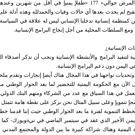
الماضي‮ ‬انتشار مرض الحصبة ومات جراء هذا المرض حوالي‮ »‬177‮« ‬طفلاٍ‮ ‬يمنياٍ‮ ‬في‮‬
منظمة الصحة العالمية واليونيسف بالتطعيم والتلقيح لم‮ ‬يحدث بعدها أي‮ ‬حالات وفيات والحمدلله وهذ
الإيجابية التي‮ ‬نحصل عليها على واقع الأرض ونحن كمنظمة إ‮‬‮‬
الية لتنفيذ البرامج والأنشطة الإنسانية ونحب أن نذكر أصدقاء ا
 هناك أيضاٍ إنجازات وتقدم ملحوظ.
وبشأن البرامج وال‮‬‮‬
فترة الحوار الوطني‮ ‬نريد من خلالها أن نحدد برنامجاٍ‮ ‬تنموياٍ‮ ‬وعلى سبيل المثال نحن نركز على نقطة هامة
تشغيل الشباب والذي‮ ‬يعتبر من أولويات عملنا للخطط التنموية لفترة ما بعد الحوار ‮‬
في‮ ‬هذا المجال وتقدمنا بها إلى ا‮‬‮‬‮‬‮‬‮‬