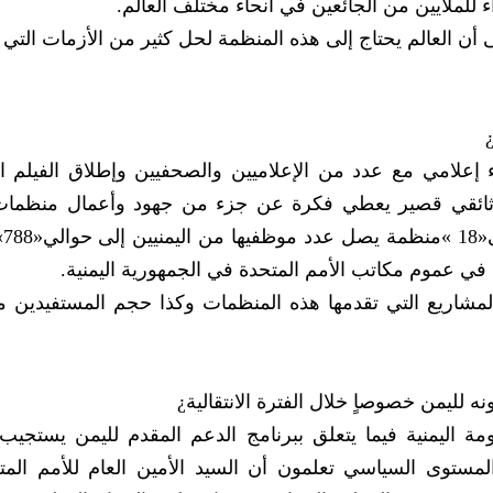
ن الجائعين في أنحاء مختلف العالم.
«‬الأمم المتحدة والناس في‮ ‬اليمن‮» ‬وهو فيلم وثائقي‮ ‬قصير‮ ‬يعطي‮ ‬فكرة عن جزء من جهود وأع
‮- ‬كما تعلمون أننا نقوم بتنسيق كامل مع الحكومة اليمنية‮‬‮‬
الانتقالية والمسمى‮ »‬برنامج الاستجابة‮« ‬فعلى المستوى السياسي‮ ‬تعلمون أن السيد الأمين العام 