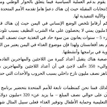
بمخرجات الحوار وإعداد الدستور في‮ ‬التحضير للانتخابات المقبلة حيث إن هناك دعماٍ‮ ‬هام‮‬
‬ملايين‮ ‬يمني‮ ‬يحتاجون إلى مساعدات‮ ‬غذائية و13‮ ‬مليون‮ ‬يمني‮ ‬لا‮ ‬يحصلون على ماء الشرب النظيف 
وهناك مليون طفل‮ ‬يمني‮ ‬في‮ ‬الفئة العمرية‮ »‬صفر‮ – ‬5‮« ‬سنوات‮ ‬يعانون من سوء حاد في‮‬
ثاني‮ ‬بلد‮ ‬يعاني‮ ‬من سوء حاد في‮ ‬التغذية في‮ ‬العالم بعد أفغانستان‮‬‮‬
إضافة إلى ما‮ ‬يعانيه اليمن من ظروف إنسانية صعبة هناك‮ ‬يتقبل أعداد كبيرة من اللاجئين والمهاجر
تمويلات ونتدخل في‮ ‬عدد من القضايا الصحية والتعليمية وحماية الأطفال وتوفير الغذاء‮‬