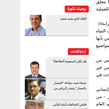
مستشار خاص لليمن هو السيد جمال بن عمر‮ ‬يقوم بدعم العملية السياسية فيما‮ ‬يتعلق بالحوار الوطني‮ ‬وما‮ ‬يتعلق
يوميات الثورة
اٍ تقدمه الأمم المتحدة للعملية
القائد الذي يشبه شعبه
أما فيما‮ ‬يتعلق بالقضايا الإنسانية أريد أن أعطيكم أرقاماٍ‮ ‬تلخص الوضع الإنساني‮ ‬في‮ ‬اليمن حيث إن هناك قرابة‮ ‬10‮
بسبب تلوث المياه
 التغذية حيث تصنف اليمن بأنها
 ولهذا فإن موضوع الغذاء في اليمن يعتبر من المواضيع
آراء وكتابات
ين القادمين من
هل تكرّر السعودية أخطاءها؟
القرن الأفريقي‮ ‬البالغ‮ ‬عدد المسجلين منهم حوالي‮ »‬350‮« ‬ألف لاجئ في‮ ‬أن أعداد اللاجئين والمهاجرين من‮ ‬غير
صنعاء تثبت معادلة “الحصار
بالحصار” وتحذر الرياض من
“عسكرة البحر”
‬بتكلفة إلى‮ »‬703‮« ‬ملايين دولار وحصلنا حتى الآن على حوالي‮ ‬نصف المبلغ‮ – ‬ما‮ ‬يزيد عن‮ »‬320‮« ‬مليون دولار‮ – ‬من
 فعلى سبيل المثال شهد العام
تلاشي التحالفات أمام البأس