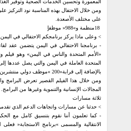
المعمورة وتحسين الخدمات الصحية وتوفير الغذاء للملايين م‮‬‮‬
على مختلف الأصعدة‮.‬
18‮ ‬منظمة و‮« ‬988‮»‬موظفاٍ
‮> ‬وعلى ماذا‮ ‬يركز برنامجكم الاحتفالي‮ ‬في‮ ‬اليمن¿
‬بالإضافة إلى قرابة‮ »‬200‮«‬موظف دولي‮ ‬منتشرين في‮ ‬عموم مكاتب الأمم المتحدة في‮ ‬الجمهورية اليمنية‮.‬
‬المجالات الإنسانية والتنموية وغيرها من البرامج‮.‬
ثلاثة مسارات
‮> ‬حدثنا عن مسارات واتجاهات الدعم الذي‮ ‬تقدمونه لليمن‮ ‬خصوصاٍ‮ ‬خلال الفترة الانتقالية¿