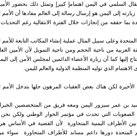
وكما تعلمون أن الأمم المتحدة أولت عملية الانتقال السلمي‮ ‬في‮ ‬اليمن اهتماماٍ‮ ‬كبيراٍ‮ ‬و
يارته إلى اليمن هو إرسال رسالة إلى العالم مفادها أن الأمم ا
بما حققه من إنجازات خلال الفترة الانتقالية رغم التحديات ا
المتحدة وعلى سبيل المثال عملية إنشاء المكاتب التابعة للأمم 
يها بأنها بلد تستحق كل الدعم والموارد التي يحتاج إليها كما أن زيارة الأعضاء الدائمين لمجلس الأمن إلى
 الدولية والعالم لليمن.
مؤتمر الحوار الوطني إلى مرحلة الأخيرة لكن هناك بعض العقبات المرهون حلها بتدخل الأم
ايزال مستمراٍ وتعلمون أن السيد بن عمر سيزور اليمن ومعه فريق من المتخصصين الخب
سيقدمون التسهيلات والدعم المطلوب لمواجهة الصعوبات التي‮ ‬تح‮‬‮‬
اليمنيين وهم المعنيون بحل قضاياهم لأن الأمم المتحدة ‮‬‮‬