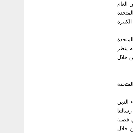
تمثل ذلك بحضور الأمين العام
لمتحدة
لكبيرة
المتحدة
حيث صارت بالمرتبة الثانية على مستوى المنطقة العربية من ناحية الحجم ومن ناحية التمويل لأن الأمين العام‮ ‬ينظر
 اليمن خلال
م المتحدة
راء الذين
دث في مؤتمر الحوار الوطني ولكن نحن رسالتنا
ورؤيتنا دائما أن لن‮ ‬يحل أي‮ ‬شيء إلا بالتفاهم بين الأطراف اليمنية المتحاورة‮ ‬‮ ‬لأن القضية في‮ ‬الأساس هي‮ ‬قضية
دورها داعم مساند للأطراف المتحاورة  سواء من خلال