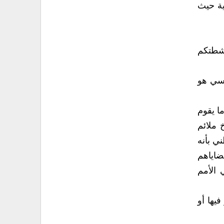
ات الكوادر الحكومية حيث
كبت أنشطتكم
– كما أشرت سابقا‮ ‬إننا في‮ ‬احتفالات اليوم العالمي‮ ‬للأمم المتحدة دائما ما نتذكر أن الأمم المتحدة هدفها الأساسي‮ ‬هو
ونحن إذا نظرنا إلى الأزمة في‮ ‬اليمن كنا شركاء في‮ ‬بلورة وتنفيذ المبادرة الخليجية على أرض الواقع من خلال ما‮ ‬يقوم
لسيد جمال بنعمر الذي ساهم كثيرا في خلق مناخ ملائم
للانتقال السلمي‮ ‬للسلطة والتحضير للحوار الوطني‮ ‬الذي‮ ‬شارف على نهايته ونحن ننظر إلى مؤتمر الحوار الوطني‮ ‬بأنه
ء مناقشة كافة قضاياهم
عبر الحوار‮ ‬صحيح أن هناك بعض العراقيل لكن ما وصل إليه اليمن عبر مؤتمر الحوار إنجاز كبير ونحن في‮ ‬الأمم
زوير فيها أو