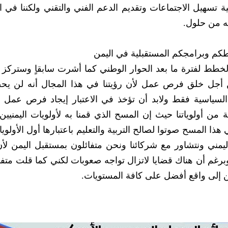
ا‮‬‮‬‮‬
ه من حلول.
‮- ‬توجهاتنا المستقبلية تتمثل في‮ ‬إعداد البرامج والخطط لف‮‬‮‬
‬استقرار في‮ ‬البلد لن‮ ‬يحصل من خلال القضايا السياسية فقط ولابد أن تؤخذ في‮ ‬الاعتب
‬يحتاجها اليمنيون‮ ‬‮ ‬إذا نحن ننظر إلى المستقبل اليمني‮ ‬ونتشاور مع شركائنا ونحن متفائلون بمستقبل ال