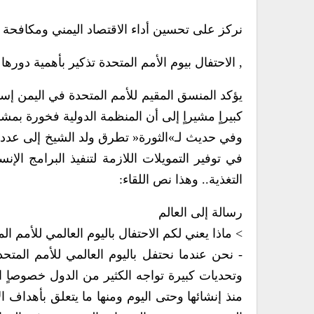
نركز على تحسين أداء الاقتصاد اليمني‮ ‬ومكافحة
, الاحتفال بيوم الأمم المتحدة تذكير بأهمية دور‮‬
يؤكد المنسق المقيم للأمم المتحدة في‮ ‬اليمن إس‮‬‮
‬كبيراٍ‮ ‬مشيراٍ‮ ‬إلى أن المنظمة الدولية فخورة ‮‬‮‬
وفي‮ ‬حديث لـ»الثورة‮« ‬تطرق ولد الشيخ إلى عد‮‬‮‬
في‮ ‬توفير التمويلات اللازمة لتنفيذ ال‮‬‮‬‮‬‮‬‮‬‮‬‮‬‮
‬التغذية‮.. ‬وهذا نص اللقاء‮:
رسالة إلى العالم
‮> ‬ماذا‮ ‬يعني‮ ‬لكم الاحتفال باليوم العالمي‮ ‬للأمم المتحدة¿
‮- ‬نحن عندما ن‮‬