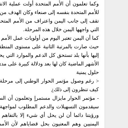
للأمم المتحدة بنفسه إلى صنعاء وكان الهدف من ز
تقف إلى جانب اليمن واعتراف من الأمم المتحدة 
التي‮ ‬واجهها اليمن خلال هذه المرحلة‮.‬
كما أن اليمن تعتبر اليوم من أولويات عمل الأمم 
إل‮‬
الأشهر الماضية كان لها بعد ودلالة كبيرة على مدى الاهتمام الذي‮ ‬توليه المنظمة
حلول‮ ‬يمنية
‮< ‬رغم وصول ‮‬
كيف تنظرون إلى ذلك¿
‮- ‬مؤتمر الحوار م‮‬