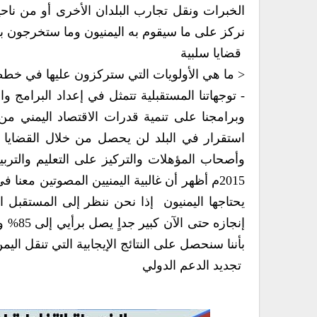
نركز على ما سيقوم به اليمنيون وما ستخرجون ب‮‬
‮ ‬قضايا سلبية
‮< ‬ما هي‮ ‬الأولويات التي‮ ‬ستركزون عليها في‮ ‬خططكم وبرامجكم المستقبلية في‮ ‬اليمن
‬بأننا سنحصل على النتائج الإيجابية التي‮ ‬تنقل اليمن إلى واقع أفضل على كافة المستويات‮.‬
‮ ‬تجديد الدعم الدولي