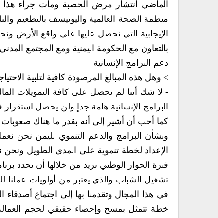
بالتعاون مع الحكومة اليمنية ومع المجتمع المدني‮ ‬ومع السلطات المحلية من أجل إنجاح البرامج الإنسانية‮.‬
دعم البرامج الإنسانية
‮> ‬وهل هذه المبالغ‮ ‬المرصودة كافية لتلبية الاحتياجات الإنسانية¿
‮- ‬لا شك أننا لم نحصل على كافة التمويلات الم
البرامج الإنسانية هامة جداٍ‮ ‬ولن‮ ‬يحصل استقرار في‮ ‬اليمن دون دعم البرامج الإنسانية‮.‬
كما أحب أن أشير إلى أنه بقدر ما هناك صعوبات وتحديات تواجهنا في‮ ‬هذا المجال‮‬‮‬