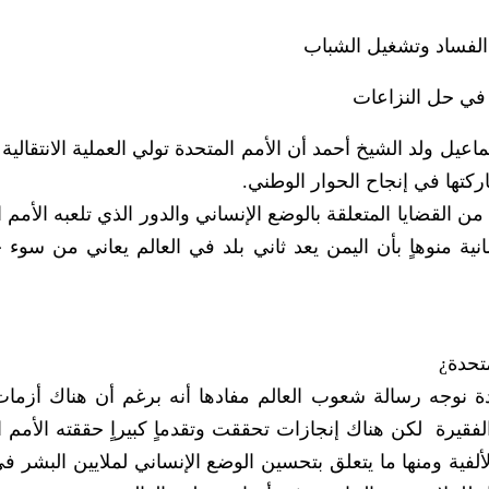
 الفساد وتشغيل الشباب
ها في حل النزاعات
ماعيل ولد الشيخ أحمد أن الأمم المتحدة تولي العملية الانتقالية ا
بمشاركتها في إنجاح الحوار الوطني.
د من القضايا المتعلقة بالوضع الإنساني والدور الذي تلعبه الأمم 
برامج الإنسانية منوهاٍ بأن اليمن يعد ثاني بلد في العالم يعاني من سو
حتفل باليوم العالمي للأمم المتحدة نوجه رسالة شعوب العالم مفادها أنه برغم أن هناك أز
وتحديات كبيرة تواجه الكثير من الدول‮ ‬خصوصاٍ‮ ‬الفقيرة‮ ‬‮ ‬لكن هناك إنجاز‮‬‮‬