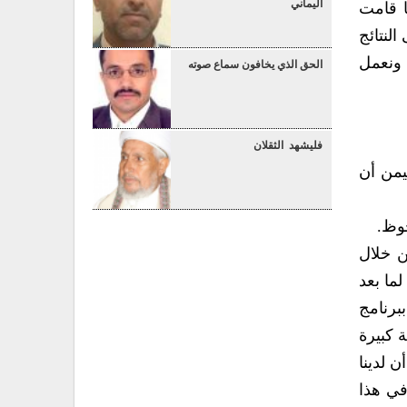
اليماني
 أقل من شهرين وعندها قامت
ه أدلة على النتائج
نسانية تدخلنا الإنساني ليس له علاقة في السياسة ونعمل
الحق الذي يخافون سماع صوته
فليشهد الثقلان
ليمن أن
دعم التنموي لليمن نحن نعمل الآن مع الحكومة اليمنية للتحضير لما بعد الحوار الوطني من خلال
الإعداد لخطة تنموية على المدى الطويل‮ ‬ونحن نعمل في‮ ‬هذا السياق مع عدد من الشركاء ومنهم البنك الدولي‮ ‬لما بعد
 تتمثل ببرنامج
الوطني حيث إننا قدمنا خطة كبيرة
جتماع أصدقاء اليمن الأخير الذي عقد في سبتمبر الماضي في نيaويورك- كما أن لدينا
خطة تتمثل بمسح وإحصاء حقيقي‮ ‬لحجم العمالة اليمنية وهناك شراكة كبيرة ما بين الدولة والمجتمع المدني‮ ‬في‮ ‬هذا