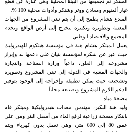
المبتكر تم تجميعها من البيئة المحلية وهي عبارة عن قطع
غيار ألمنيوم ومعادن ووتر وشنكر وأدوات محلية 100 %.
المبدع هشام يطمح إلى أن يتم تبني المشروع من الجهات
المعنية وتطويره وتكبيره ليخرج إلى أرض الواقع ويخدم
المجتمع والاقتصاد الوطني.
يعمل المبتكر هشام هبة في مؤسسة هبتكوم للهيدروليك
حيث عبر عن شكره لمؤسسة بنيان على دعمها له وإبراز
مشروعه إلى العلن، داعياً وزارة الصناعة والتجارة
والجهات المعنية في الدولة إلى تبني المشروع وتطويره
وتشجيعه حيث يمكن تطبيقه وإخراجه إلى الوجود بتوفير
الدعم اللازم للمشروع وتصنيعه محلياً.
مضخة مياه
وليد هبة البكير، مهندس معدات هيدروليكية ومبتكر قام
بابتكار مضخة زراعية لرفع الماء من أسفل البئر ومن على
عمق 80 إلى 600 متر، وهي تعمل بدون كهرباء ويتم