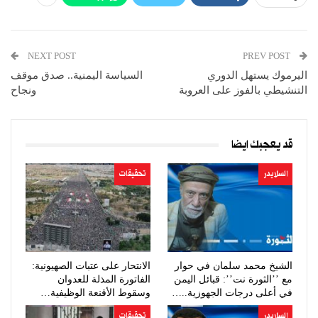
NEXT POST
PREV POST
اليرموك يستهل الدوري
السياسة اليمنية.. صدق موقف
التنشيطي بالفوز على العروبة
ونجاح
قد يعجبك ايضا
السلايدر
تحقيقات
الشيخ محمد سلمان في حوار
الانتحار على عتبات الصهيونية:
مع ’’الثورة نت’’: قبائل اليمن
الفاتورة المذلة للعدوان
في أعلى درجات الجهوزية..…
وسقوط الأقنعة الوظيفية…
السلايدر
تحقيقات