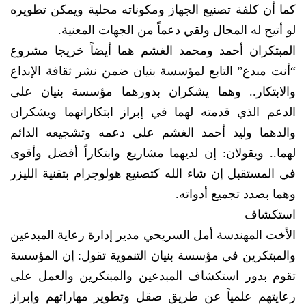
كما أن كلفة تصنيع الجهاز ومكوناته محلية ويمكن تطويره
لو أتيح له المجال ولقي دعماً من الجهات المعنية.
المبتكران أحمد ومحمد الغشم هما أيضاً خريجا مشروع
“أنت مبدع” التابع لمؤسسة بنيان ضمن نشر ثقافة الإبداع
والابتكار.. وهما يشكران بدورهما مؤسسة بنيان على
الدعم الذي قدمته لهما في إبراز ابتكاراتهما ويشكران
والدهما وليد أحمد الغشم على دعمه وتشجيعه الدائم
لهما.. ويقولان: إن لديهما مشاريع وابتكاراً أفضل وأقوى
في المستقبل إن شاء الله كتصنيع هولوجرام بتقنية الليزر
وهما بصدد تجميع أدواته.
استكشاف
الأخت المهندسة أمل السريحي مدير إدارة رعاية المبدعين
والمبتكرين في مؤسسة بنيان التنموية تقول: إن المؤسسة
تقوم بدور استكشاف المبدعين والمبتكرين والعمل على
رعايتهم علمياً عن طريق صقل وتطوير مهاراتهم وإبراز