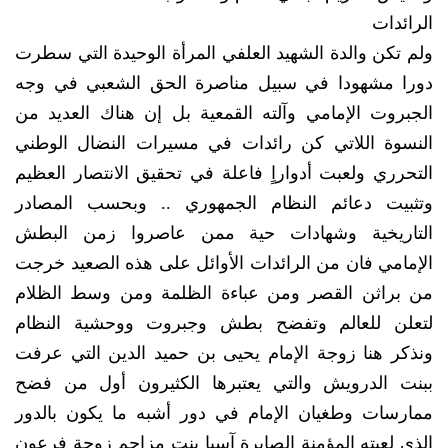
الرائدات
ولم تكن والدة الشهيد العلفي المرأة الوحيدة التي سطرت
دورا مشهودا في سبيل مناصرة الحق الشعبي في وجه
الجبروت الإمامي وآلته القمعية بل إن هناك العديد من
النسوة اللاتي كن رائدات في مسيرات النضال الوطني
التحرري ولعبت أدواراٍ فاعلة في تحقيق الانتصار العظيم
وتثبيت دعائم النظام الجمهوري .. وبحسب المصادر
التاريخية وشهادات حية ممن عاصروا زمن البطش
الإمامي فان من الرائدات الأوائل على هذه الصعيد خرجت
من براثن القصر ومن عباءة الظلمة ومن وسط الظلام
لتعلن للعالم وتفضح بطش وجبروت ووحشية النظام
ونذكر هنا زوجة الإمام يحيى بن حميد الدين التي عرفت
ببنت الدرويش والتي يعتبرها الكثيرون أول من فضح
ممارسات وطغيان الإمام في دور أشبه ما يكون بالدور
الذي لعبته المؤمنة الصابرة آسيا بنت مزاحم زوجة فرعون