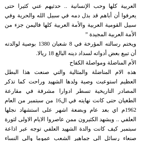
العربية كلها وحب الإنسانية .. حدثيهم عني كثيرا حتى
يعرفوا أن أباهم قد بذل دمه في سبيل الله والحرية وفي
سبيل القومية العربية والأمة العربية كلها فاليمن جزء من
الأمة العربية المجيدة ”
ويختم رسالته المؤرخة في 8 شعبان 1380 بوصية لوالدته
أن تبيع بعض أدواته لسداد دينه البالغ 18 ريالا.
الأم المناضلة ومواصلة الكفاح
هذه الام المناضلة والمثالية والتي صنعت هذا البطل
العظيم استوعبت وصية ولدها الشهيد وراحت كما تذكر
المصادر التاريخية تسطر ادوارا مشرفة في مقارعة
الطغيان حتى كانت نهايته في ال16 من سبتمبر من العام
1962م اي بعد عام وبضعة اشهر على استشهاد نجلها
العلفي .. ويشهد الكثيرون ممن عاصروا الايام الاولى لثورة
سبتمبر كيف كانت والدة الشهيد العلفي توجه عبر اذاعة
صنعاء رسائل الى جماهير الشعب عموما والى النساء