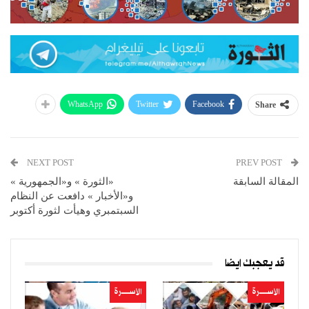
WhatsApp
Twitter
Facebook
Share
NEXT POST
PREV POST
المقالة السابقة
«الثورة » و«الجمهورية »
و«الأخبار » دافعت عن النظام
السبتمبري وهيأت لثورة أكتوبر
قد يعجبك ايضا
الأســــــرة
الأســــــرة