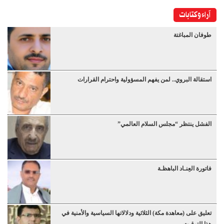
آراء وكتابات
طوفان المباغتة
استقالة البروي.. لمن يفهم المسؤولية واحترام القرارات
الفشل ينتظر “مجلس السلام العالمي”
فاتورة العِنـاد الباهظـة
تعليق على (معاهدة مكة) الثلاثية ودلالاتها السياسية والأمنية في