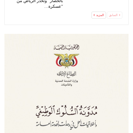
بالحصار” وتحذر الرياض من
“عسكرة…
السابق
المزيد