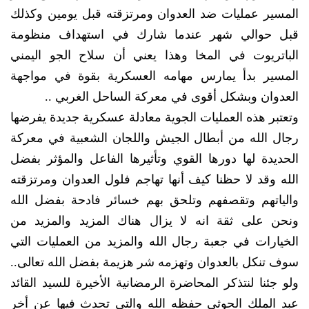
المسير عمليات ضد العدوان ومرتزقته قبل يومين وكذلك
قبل حوالي شهر عندما شارك في استهداف منظومة
الباتريوت في المخا وهذا يعني أن سلاح الجو اليمني
المسير بدأ يمارس مهامه العسكرية بقوة في مواجهة
العدوان وبشكل أقوى في معركة الساحل الغربي ..
وتعتبر هذه العمليات الجوية معادلة عسكرية جديدة يفرضها
رجال الله من أبطال الجيش واللجان الشعبية في معركة
الحديدة لها دورها القوي وتأثيرها الفاعل والمؤثر بفضل
الله وقد لا حظنا كيف أنها تهاجم فلول العدوان ومرتزقته
والياتهم وتقصفهم وتلحق بهم خسائر فادحة بفضل الله
ونحن على ثقة انه لا يزال هناك المزيد والمزيد من
الخيارات في جعبة رجال الله والمزيد من العمليات التي
سوف تنكل بالعدوان وتهزمه شر هزيمة بفضل الله تعالى..
ولو جئنا لنتذكر المحاضرة الرمضانية الأخيرة للسيد القائد
عبد الملك الحوثي حفظه الله والتي تحدث فيها عن أخر