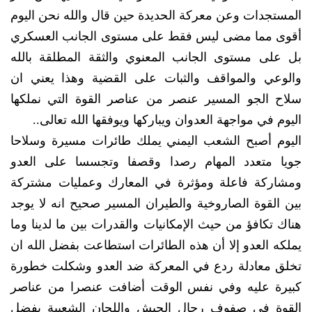
المستجدات وعن معركة الحديدة حين قال والله نحن اليوم
أقوى مما مضى ليس فقط على مستوى الجانب العسكري
بل على مستوى الجانب المعنوي والثقة المطلقة بالله
والوعي والمواقف والثبات على القضية وهذا يعني ان
سلاح الجو المسير عنصر من عناصر القوة التي نملكها
اليوم في مواجهة العدوان ويباركها ويوفقها الله تعالى..
اليوم أصبح الشعب اليمني يملك طائرات مسيرة وسلاحا
جويا متعدد المهام رصدا وقصفا وتجسسا على العدو
ومشاركة فاعلة ومؤثرة في المعارك وعمليات مشتركة
بين القوة الصاروخية والطيران المسير صحيح انه لا يوجد
هناك تكافؤ من حيث الإمكانيات والقدرات بين ما لدينا وما
يملكه العدو إلا أن هذه الطائرات استطاعت بفضل الله ان
تخلق معادلة ردع في المعركة ضد العدو وشكلت خطورة
كبيرة عليه وفي نفس الوقت أضافت عنصرا من عناصر
القوة في صفوف رجال الجيش واللجان الشعبية بفضل