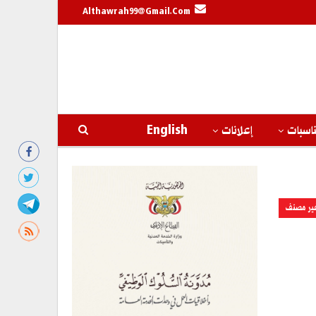
Althawrah99@gmail.com
اسبات
إعلانات
English
ير مصنف