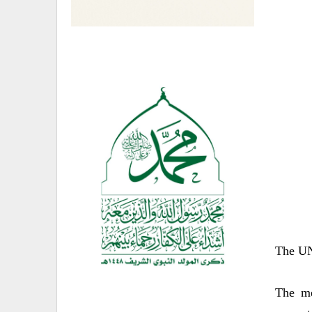
The UN 
“The m