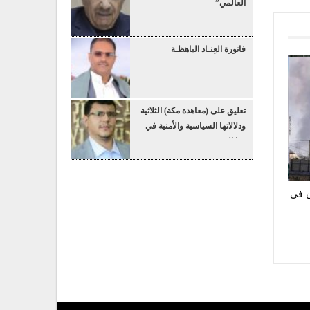
العالمي”
فاتورة العِنـاد الباهظـة
تعليق على (معاهدة مكة) الثلاثية
ودلالاتها السياسية والأمنية في
هذا التوقيت
ن هجمات على 3 مدن في