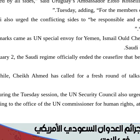
ed by all sides,” said Uruguay’s Ambassador Elbio Rosselli
Tuesday, adding, “For the members of
i also urged the conflicting sides to “be responsible and 
marks came as UN special envoy for Yemen, Ismail Ould Chei
Saudi 
ary 2, the Saudi regime officially ended the ceasefire tha
ile, Cheikh Ahmed has called for a fresh round of talks 
ring the Tuesday session, the UN Security Council also urged t
ng to the office of the UN commissioner for human rights, a