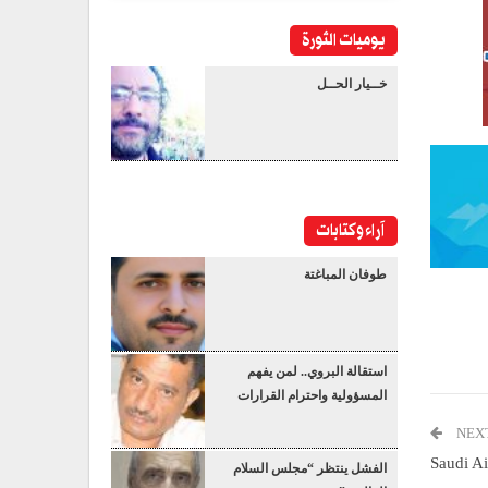
يوميات الثورة
خــيار الحــل
آراء وكتابات
طوفان المباغتة
استقالة البروي.. لمن يفهم
المسؤولية واحترام القرارات
NEX
Saudi Ai
الفشل ينتظر “مجلس السلام