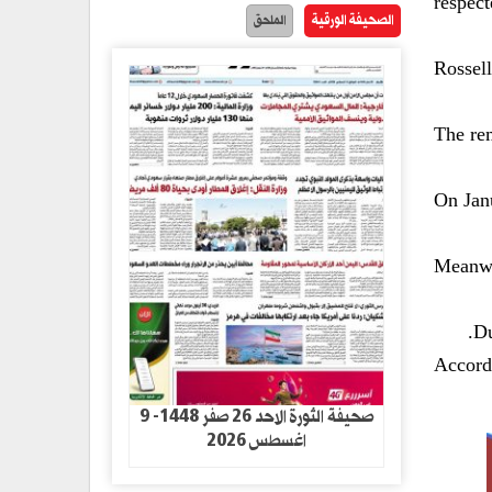
respect
الصحيفة الورقية
الملحق
Rossell
The re
On Janu
Meanwh
Du
Accordi
صحيفة الثورة الاحد 26 صفر 1448- 9
اغسطس 2026