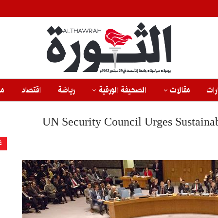
رات
مقالات
الصحيفة الورقية
رياضة
اقتصاد
من
UN Security Council Urges Sustaina
غ