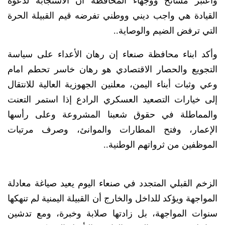
واعتبر مشائخ ووجهاء المحافظة أن الاستجابة لدعوة
القيادة هي واجب ديني ووطني تفرضه قيم القبيلة الحرة
التي ترفض الضيم والوصاية..
​وأكد ابناء محافظة صنعاء إن رهان الأعداء على سياسة
التجويع والحصار الاقتصادي هو رهان خاسر تحطم امام
وعي وثبات أبناء اليمن، معلنين الجهوزية العالية للانتقال
إلى خيارات التصعيد العسكري الرادع إذا استمر التعنت
والمماطلة في حقوق شعبنا المشروعة وعلى رأسها
الإعمار، وفتح المطارات والموانئ، وصرف مرتبات
الموظفين من ثرواتهم الوطنية..
​الزخم القبلي المتجدد في صنعاء اليوم يعيد صياغة معادلة
المواجهة ويؤكد للداخل والخارج أن القبيلة اليمنية لم تنهكها
سنوات المواجهة، بل زادتها صلابة وخبرة، ومع تدشين