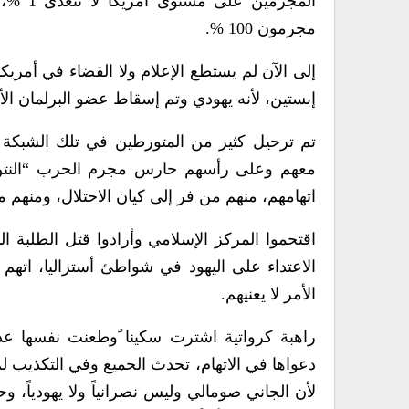
المجرم
مجرمون 100 %.
إلى الآن لم يستطع الإعلام ولا القضاء في أمريك
إبستين، لأنه يهودي وتم إسقاط عضو البرلمان ال
تم ترحيل كثير من المتورطين في تلك الشبكة ال
معهم وعلى رأسهم حارس مجرم الحرب “النتن” و
اتهامهم، منهم من فر إلى كيان الاحتلال، ومنه
اقتحموا المركز الإسلامي وأرادوا قتل الطلبة 
الاعتداء على اليهود في شواطئ أستراليا، اته
الأمر لا يعنيهم.
راهبة كرواتية اشترت سكينا ًوطعنت نفسها 
دعواها في الاتهام، تحدث الجميع وفي التكذيب ل
لأن الجاني صومالي وليس نصرانياً ولا يهودياً، 