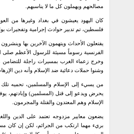
مصالحهم ويهملون كل ما لا يناسبهم.
كان اليهود يعيشون في بغداد وغيرها من العو
فلسطين، تم تدبير حوادث إجرامية وتفجيرات بوا
يفتعلون الأحداث ويتهمون الآخرين بها وينشرون
الفرنسية رسوماً مسيئة للرسول الأعظم صلى الله
وخرج زعماء الغرب بمسيرات راجلة للتضامن معه
وشنوا حملات دعائية ضد الإسلام وأنه دين الإرهاب
من يسيء إلى الإسلام والمسلمين، تحميه تلك ا
يحرض ويدعو إلى قتل (المسلمين) وإبادتهم، يوف
الإسلام وهم المعتدون والقتلة والمجرمون.
يضعون معايير مزدوجه تعتمد على الدين واللغه
بريء مهما ارتكب من الجرائم، لكن إن كان مسلم