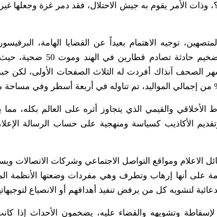
، وذات الأمر يقوم به جيش الاحتلال، فقد دمر غزة وجعلها غير
تصهين، توجيه الاهتمام بعيداً عن القضايا الهامة، البرفيسور
عبدالوهاب المسيري -رحمه الله- ضرب مثلا- تضخيم حادثة تصادم قطارين
شهر الصحف آنذاك أفردت له الثلاث الصفحات الأولى، لكن خبر
لأخلاقي والقيمي الذي يتجاوز أثره على العالم بكله، مما ي
تقديم الأكاذيب كسياسة ومنهجية على حساب الرسالة الإعلام
ل الاعلام ومواقع التواصل الاجتماعي وشركات الاتصالات وي
مة على أنها إرهاب وتطرف وهي مفردات وضعتها الأنظمة الم
ئية لتشويه كل من يرفض تنفيذ أهدافهم أو الانصياع لتوجيهاته
سقاطة وتشويهه والقضاء عليه، يضخمون الأحداث إذا كان