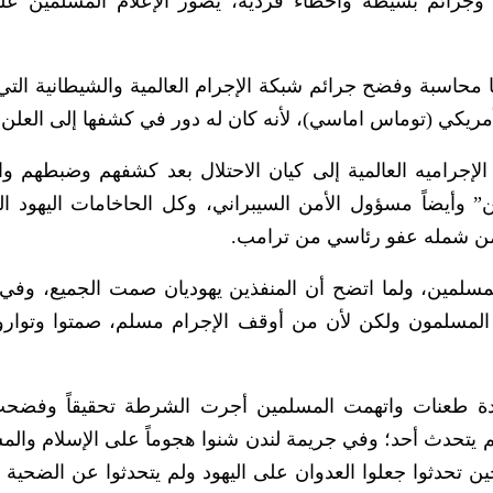
ين على مستوى أمريكا لا تتعدى 1 %، وجرائم بسيطة وأخطاء فردية، يصور الإعلام المسلمين
ا محاسبة وفضح جرائم شبكة الإجرام العالمية والشيطانية التي 
أمريكي (توماس اماسي)، لأنه كان له دور في كشفها إلى العلن.
إجراميه العالمية إلى كيان الاحتلال بعد كشفهم وضبطهم وا
أيضاً مسؤول الأمن السيبراني، وكل الحاخامات اليهود ال
م من شمله عفو رئاسي من ترامب.
المسلمين، ولما اتضح أن المنفذين يهوديان صمت الجميع، وفي
م المسلمون ولكن لأن من أوقف الإجرام مسلم، صمتوا وتوارو
عدة طعنات واتهمت المسلمين أجرت الشرطة تحقيقاً وفضح
م يتحدث أحد؛ وفي جريمة لندن شنوا هجوماً على الإسلام والم
وحين تحدثوا جعلوا العدوان على اليهود ولم يتحدثوا عن الضحية 