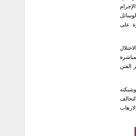
لإجرام
لوسائل
رة على
احتلال
مباشرة
 الفتن
وشبكته
لتحالف
لارهاب