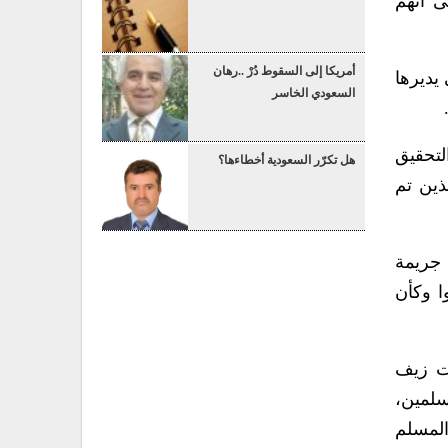
 على أنهم
أمريكا إلى السقوط دُرْ ..رهان
يديرها
السعودي الخاسر
لتحقيق
هل تكرّر السعودية أخطاءها؟
ذين تم
 جريمة
ا وكأن
ت زيف
سلمين،
المسلم