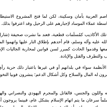
اصم العربية بأمان وسكينة، لكن لما فتح المشروع الاستيط
سطة عملاء الموساد لإجبارهم على الرحيل وقد اعترفوا بذلك.
 تلك الأكاذيب كمُسلَمات قطعية، فعند ما نشرت صحيفة (شارل 
 عليه وآله وسلم، قام أحدهم بإطلاق النار عليها واتهموا ال
ا وقدموا الحادث كمبرر لسن قوانين لمحاربة الجاليات الإس
 والتطرف والقتل والإبادة.
لأنظمة سواء في بلدانهم أو في غيرها باعتبار ذلك حرية رأ
رون له المال والسلاح وكل أشكال الدعم؛ ينشرون فوبيا التخ
 واللون والجنس، فالقاتل والمجرم اليهودي والنصراني وال
اً سرعان ما يتم اتهام الإسلام بشكل عام، فبينما يروجون أ