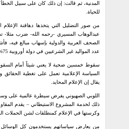
المدنية، ثم قالت: إن ذلك كان على سبيل الخطأ؟
للحياة.
من صور التضليل التي يتخذها دهاقنة الإعلام الم
الصحف العربية والدولية بإسهاب مبالغ فيه، فأ
عدد المواليد غير الشرعيين في دولة أوروبية 75% من إجمالي المواليد، تم تناوله في أربعة أسطر وفي مساحة مهملة.
سقوط خمسين ضحية لا يعني شيئاً أمام السقوط ا
السياسة الإعلامية تعمل على تغطية الحقائق و
يقال إن الإعلام المحايد.
اللوبي الصهيوني يفرض سيطرة عالمية على وسائ
ذلك لخدمة المشروع الاستيطاني – يقدم المقاو
وكرستها في الإعلام كمنطلقات لشن الحملات الدعا
من يعارض سياساتهم يستخدمون كل الوسائل لإ