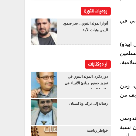
يوميات الثورة
اني في
أنوار المولد النبوي .. سر صمود
اليمن وثبات الأمة
ابيدو)
مسلمين
لامية،
آراء وكتابات
دور ذكرى المولد النبوي في
تعزيز حضور مبادئ الأنبياء في
ي، ومن
واقعنا المعاصر
ويف من
رسالة إلى تركيا وباكستان
هندوسي
ن نسبة
خواطر رياضية