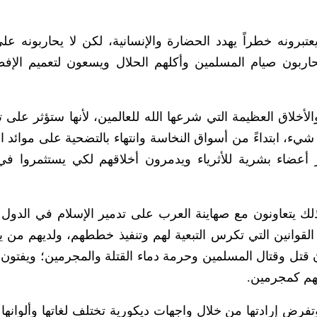
برونه خطراً يهدد الحضارة والإنسانية، لكن لا يحاربونه ع
حاربون صيام المسلمين وأكلهم الحلال ويسعون لتعميم الإف
الأخلاق العظيمة التي شرعها الله للعالمين، لأنها ستؤثر على 
ء، ابتداءً من أسواق النخاسة وانتهاء بالتضحية على موائد ا
ر أعضاء بشرية للأثرياء ويدمرون أخلاقهم لكي يستثمروا في
ذلك يتعاونون مع صهاينة العرب على تدمير الإسلام في الدول ا
 القوانين التي تكرس التبعية لهم وتنفيذ خططهم، ولديهم من 
تل وقتال المسلمين وحرمة دماء القتلة والمجرمين؛ ويفتون 
هم كمجرمين.
ض إرادتها من خلال واجهات ديكورية تختلف لغاتها وألوانها وأ