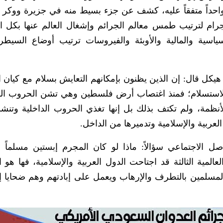
اً واحداً متفقاً عليه، كشف عن جزء بسيط منه في جزيرة ووكر ا
جرام لترتيب طمس معالم الجرائم وإشغال العالم عنها بكل ا
سياسية والمالية والأوبئة والفيروسات ترتيب أوضاع السيط
كل قال: إن الذين يظنون بإمكانهم التعايش بسلام مع كيان ال
د الاستسلام؛ فمنذ اغتصاب أرض فلسطين وهي تشن الحروب ال
لأنظمة، ولم تكتف بذلك بل إنها تغذي الحروب الداخلية وتنشر
لعربية والإسلامية وتدميرها من الداخل.
الاجتماعي سؤالاً: ماذا لو كان المجرم إبستين مسلماً 
لمية الثالثة قد اجتاحت الدول العربية والإسلامية، فها هو ا
 المسلمين بالتطرف والإرهاب ويعمل على إبادتهم وهم ضحايا إ