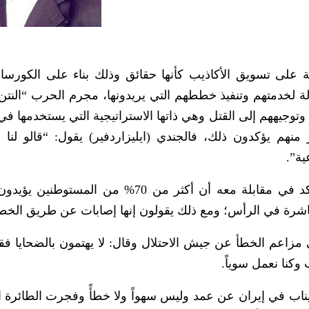
ة على تسويق الأكاذيب كأنها حقائق وذلك بناء على الكورسا
ولة لخدمتهم وتنفيذ خططهم التي يريدونها، مجرم الحرب “النت
وجيههم إلى القتل وهي ذاتها الاستراتيجية التي يستخدمها في
نهم يؤكدون ذلك، فالجندي (ايليزاردفير) يقول: “قالو لنا 
ية”.
المفكر الأمريكي اليهودي نورمان فنكلشتاين، أكد في مقابلة معه أن أكثر من 70% من الم
باشرة في الرأس؛ ومع ذلك يقولون إنها إصابات عن طريق الخطأ
 مزاعم الخطأ عن جيش الاحتلال وقال: لا يهتمون بالضحايا فق
كنا نعمل سوياً.
 في إيران عن عمد وليس سهواً ولا خطأً وفجرت الطائرة الإ