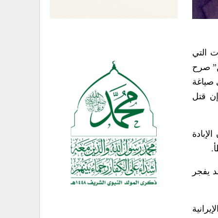
ت التي
ن” صرح
 صياغة
إن قتل
ستوطنين يؤيدون الإبادة
.
د يفجر
يرانية