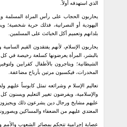
الذي استهدفه أولاً.
يحاربون الحجاب على رأس المراة المسلمة ويعت
اليهودية أو النصرانية، فذلك حرية شخصية؛ وي
بلدانهم وتعميم أكل الخبائث على المسلمين.
يحاربون الإسلام، لأنهم يفتقدون القيم السامية و
بالبشر، المرأة يعرضونها كسلعة رخيصة في كل شي
الشيطانية؛ ويتاجرون بالأطفال كقرابين ولتوفي
المخدرات، فيكسبون مرتين بأرباح مضاعفة.
تعاليم الإسلا م وشرائعه تمثل كابوساً عليهم ول
والإسلامية، ويفرضون تغيير التعليم ويسنون كل
عليهم مشايخ ورجال دين يشرعون ذلك ويجيزون ق
المعتدي عليهم من الضعفاء والمساكين ويصورون
عصابة إجرامية تتحكم بمصائر الشعوب والأمم وتفر