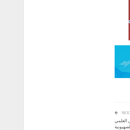
NEX
س العلمي
صهيونية