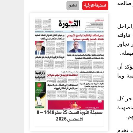
 صالحه
الصحيفة الورقية
الملحق
الراحل
 في الهند وموت 50 ضحية، حيث تناولته
 تجاوز
ؤكد أن
ية وما
سخر كل
تصهينة
صحيفة الثورة السبت 25 صفر1448 – 8
م.
اغسطس 2026
ت تخدم