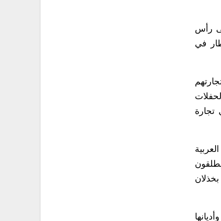
لى رأس
طار في
تجارتهم
لحفلات
 تجارة
لعربية
يطلقون
بخذلان
ديانها