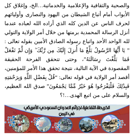
والصحية والثقافية والإعلامية والخدماتية…الخ، وإغلاق كل
الأبواب أمام أتباع الشيطان من اليهود والنصارى وأوليائهم
لحرف الناس عن الدين كله الذي أراده الله لعباده عندما
أنزل الرسالة المحمدية برمتها من خلال أمر الولاية والتولي
لله الواحد الأحد واتباع رسوله الصادق الأمين بقوله تعالى :
” يَا أَيُّهَا الرَّسُولُ بَلِّغْ مَا أُنزِلَ إِلَيْكَ مِن رَّبِّكَ ۖ وَإِن لَّمْ تَفْعَلْ
فَمَا بَلَّغْتَ رِسَالَتَهُ”، وحتى تتحقق الفرحة الحقيقة
المقصودة في الآية التالية، نتيجة تحقق هذا الأمر للمؤمنين،
أقصد أمر الولاية في قوله تعالى: “قُلْ بِفَضْلِ اللَّهِ وَبِرَحْمَتِهِ
فَبِذَٰلِكَ فَلْيَفْرَحُوا هُوَ خَيْرٌ مِّمَّا يَجْمَعُونَ” صدق الله العظيم،
والسلام على من اتبع الهدى…!؟