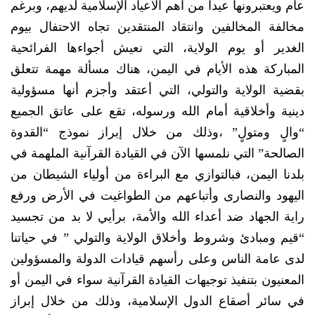
عام ويعتبرونها عيداً من أهم الأعياد الإسلامية لديهم، وبرغم
مخالفة المخالفين وانتقاد المنتقدين تجاه الاحتفال بيوم
الغدير أو يوم الولاية، التي نعيش أجواءها الفرائحية
المباركة هذه الأيام في اليمن، هناك مسألة مهمة تتعلق
بقضية الولاية والتولي، التي أعتقد وأجزم أنها مسؤولية
دينية وأخلاقية أمام الله ورسوله، تقع على عاتق الجميع
“والٍ ومتولٍ” ،وذلك من خلال إبراز نموذج “القدوة
الصالحة” التي نلمسها الآن في القيادة القرآنية الملهمة في
بلدنا اليمن، فبالتوازي مع البراءة من أولياء الشيطان من
اليهود والنصارى وأتباعهم من الطواغيت في الأرض ورفع
راية الجهاد ضد أعداء الله والأمة، برأيي لا بد من تجسيد
“قيم ومبادئ وشروط وأخلاق الولاية والتولي ” في حياتنا
لدى عامة الناس وعلى رأسهم قيادات الدولة والمسؤولين
المعنيون بتنفيذ توجيهات القيادة القرآنية سواء في اليمن أو
في سائر أصقاع الدول الإسلامية، وذلك من خلال إبراز