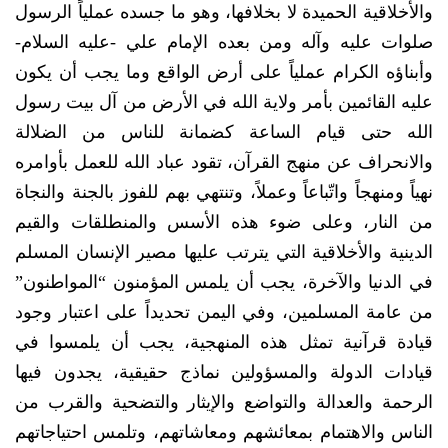
والأخلاقية الحميدة لا بخلافها، وهو ما جسده عملياً الرسول
صلوات عليه وآله ومن بعده الإمام علي -عليه السلام-
وأبناؤه الكرام عملياً على أرض الواقع وما يجب أن يكون
عليه القائمين بأمر ولاية الله في الأرض من آل بيت رسول
الله حتى قيام الساعة كضمانة للناس من الضلالة
والانحراف عن منهج القرآن، تقود عباد الله للعمل بأوامره
نهياً ومنهجاً واتّباعاً وعملاً، وتنتهي بهم للفوز بالجنة والنجاة
من النار، وعلى ضوء هذه الأسس والمنطلقات والقيم
الدينية والأخلاقية التي يترتب عليها مصير الإنسان المسلم
في الدنيا والآخرة، يجب أن يلمس المؤمنون “المواطنون”
من عامة المسلمين، وفي اليمن تحديداً على اعتبار وجود
قيادة قرآنية تمثل هذه المنهجية، يجب أن يلمسوا في
قيادات الدولة والمسؤولين نماذج حقيقية، يجدون فيها
الرحمة والعدالة والتواضع والإيثار والتضحية والقرب من
الناس والاهتمام بمعائشهم ومعاشاتهم، وتلمس احتياجاتهم