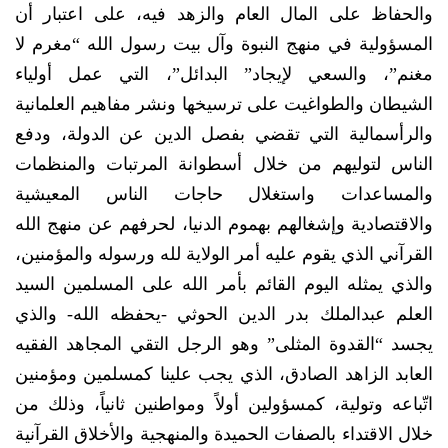
والحفاظ على المال العام والزهد فيه، على اعتبار أن
المسؤولية في منهج النبوة وآل بيت رسول الله “مغرم لا
مغنم”، والسعي لإيجاد” البدائل”، التي عمل أولياء
الشيطان والطواغيت على ترسيخها ونشر مفاهيم العلمانية
والرأسمالية التي تقضي بفصل الدين عن الدولة، ودفع
الناس لتوليهم من خلال أسطوانة المرتبات والمنظمات
والمساعدات واستغلال حاجات الناس المعيشية
والاقتصادية وإشغالهم بهموم الدنيا، لحرفهم عن منهج الله
القرآني الذي يقوم عليه أمر الولاية لله ورسوله والمؤمنين،
والذي يمثله اليوم القائم بأمر الله على المسلمين السيد
العلم عبدالملك بدر الدين الحوثي -يحفظه الله- والذي
يجسد “القدوة المثلى” وهو الرجل التقي المجاهد الفقيه
العابد الزاهد الصادق، الذي يجب علينا كمسلمين ومؤمنين
اتّباعه وتولية، كمسؤولين أولاً ومواطنين ثانياً، وذلك من
خلال الاقتداء بالصفات الحميدة والمنهجية والأخلاق القرآنية