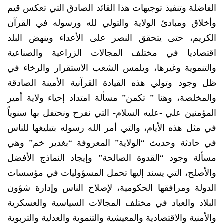
الفاضلة وتنفيذ توجيهات هذا القائد الصادق التي تعكس قيم
وأخلاق ومبادئ الولاية والتولي لله ورسوله في القرآن
الكريم، حتى يتحقق النصر على الأعداء وينهض البلد
اقتصاديا في مختلف المجالات الزراعية والصناعية
والتنموية وغيرها، ويلمس الشعب الاستقرار والرخاء في
ظل وجود وتولي هذه القيادة القرآنية الأمينة الصادقة
والمخلصة، وهنا ” تكمن” مسألة امتداد إحياء ولاية أمير
المؤمنين علي -عليه السلام- التي نفرح ونحتفل بها سنوياً
في مثل هذه الأيام، والتي أمر الله رسوله بتبليغها للناس
في حادثة وحديث “الولاية” المعروفة “بغدير خم” وهي
مسألة وجود “القدوة الصالحة” وإيجاد النماذج الأفضل
والأصلح، التي يسند إليها تحمل المسؤوليات في مؤسسات
الدولة ومرافقها الحكومية، لإصلاح الناس وإدارة شؤون
البلاد والعباد في مختلف المجالات السياسية والعسكرية
والأمنية والاقتصادية والمعيشية والتنموية والعدلية والتربوية