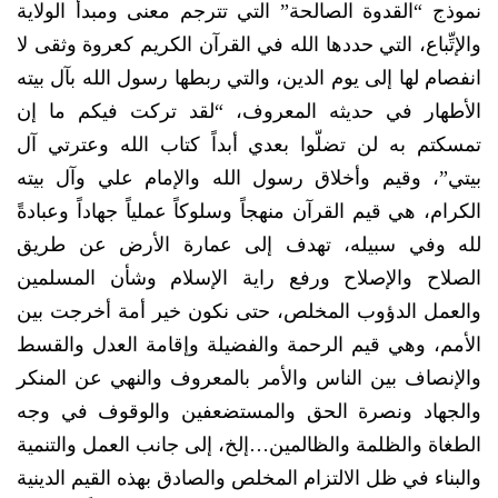
نموذج “القدوة الصالحة” التي تترجم معنى ومبدأ الولاية
والإتِّباع، التي حددها الله في القرآن الكريم كعروة وثقى لا
انفصام لها إلى يوم الدين، والتي ربطها رسول الله بآل بيته
الأطهار في حديثه المعروف، “لقد تركت فيكم ما إن
تمسكتم به لن تضلّوا بعدي أبداً كتاب الله وعترتي آل
بيتي”، وقيم وأخلاق رسول الله والإمام علي وآل بيته
الكرام، هي قيم القرآن منهجاً وسلوكاً عملياً جهاداً وعبادةً
لله وفي سبيله، تهدف إلى عمارة الأرض عن طريق
الصلاح والإصلاح ورفع راية الإسلام وشأن المسلمين
والعمل الدؤوب المخلص، حتى نكون خير أمة أخرجت بين
الأمم، وهي قيم الرحمة والفضيلة وإقامة العدل والقسط
والإنصاف بين الناس والأمر بالمعروف والنهي عن المنكر
والجهاد ونصرة الحق والمستضعفين والوقوف في وجه
الطغاة والظلمة والظالمين…إلخ، إلى جانب العمل والتنمية
والبناء في ظل الالتزام المخلص والصادق بهذه القيم الدينية