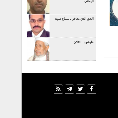
اليماني
الحق الذي يخافون سماع صوته
فليشهد الثقلان