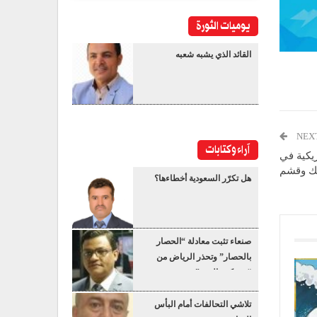
يوميات الثورة
القائد الذي يشبه شعبه
NEX
آراء وكتابات
يكية في
يك وقشم
هل تكرّر السعودية أخطاءها؟
صنعاء تثبت معادلة “الحصار
بالحصار” وتحذر الرياض من
“عسكرة البحر”
تلاشي التحالفات أمام البأس