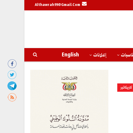
Althawrah99@gmail.com
اسبات
إعلانات
English
كاريكاتير