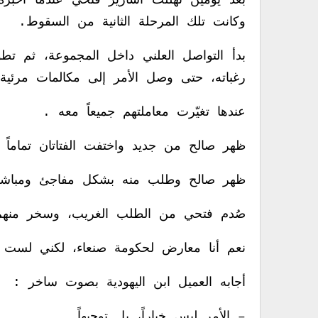
بعد يومين تهللت أسارير فتحي عندما أخبره
وكانت تلك المرحلة الثانية من السقوط.
بدأ التواصل العلني داخل المجموعة، ثم ت
رغباته، حتى وصل الأمر إلى مكالمات مرئية 
عندها تغيّرت معاملتهم جميعاً معه .
ظهر صالح من جديد واختفت الفتاتان تماماً 
ظهر صالح وطلب منه بشكل مفاجئ ومباشر إ
صُدم فتحي من الطلب الغريب، وسخر منهم ق
نعم أنا معارض لحكومة صنعاء، لكني لست خا
أجابه العميل ابن اليهودية بصوت ساخر :
– الأمر ليس خياراً، بل توجيهاً .