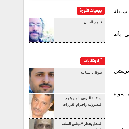
يوميات الثورة
لسلطة
خــيار الحــل
 بأنه
آراء وكتابات
يعتين
طوفان المباغتة
 سواه
استقالة البروي.. لمن يفهم
المسؤولية واحترام القرارات
الفشل ينتظر “مجلس السلام