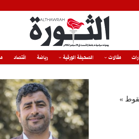
رات
مقالات
الصحيفة الورقية
رياضة
اقتصاد
من
قوط »