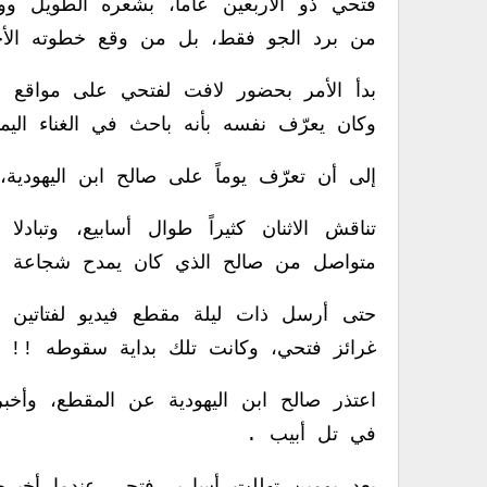
فتحي ذو الأربعين عاماً، بشعره الطويل و
من برد الجو فقط، بل من وقع خطوته الأخ
بدأ الأمر بحضور لافت لفتحي على مواقع 
وكان يعرّف نفسه بأنه باحث في الغناء اليم
إلى أن تعرّف يوماً على صالح ابن اليهودية
تناقش الاثنان كثيراً طوال أسابيع، وتبادلا
متواصل من صالح الذي كان يمدح شجاعة
حتى أرسل ذات ليلة مقطع فيديو لفتاتين يه
غرائز فتحي، وكانت تلك بداية سقوطه !!
اعتذر صالح ابن اليهودية عن المقطع، وأخبره
في تل أبيب .