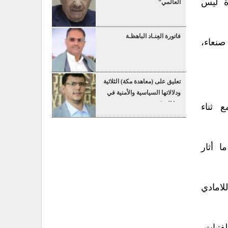
ة ليس
العالمي”
فاتورة العِنـاد الباهظـة
نعاء،
تعليق على (معاهدة مكة) الثلاثية
ودلالاتها السياسية والأمنية في
هذا التوقيت
ع ثناء
 أثار
لامادي