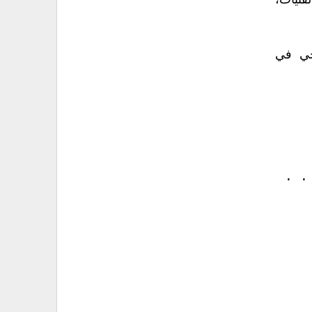
تيات،
جي في
 . .