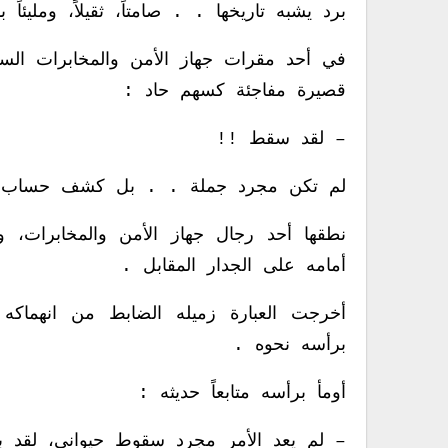
برد يشبه تاريخها . . صامتاً، ثقيلاً، ومليئاً ب
في أحد مقرات جهاز الأمن والمخابرات ال
قصيرة مفاجئة كسهم حاد :
– لقد سقط !!
لم تكن مجرد جملة . . بل كشف حساب 
نطقها أحد رجال جهاز الأمن والمخابرات،
أمامه على الجدار المقابل .
أخرجت العبارة زميله الضابط من انهماك
برأسه نحوه .
أومأ برأسه متابعاً حديثه :
– لم يعد الأمر مجرد سقوط حيواني، لقد بد