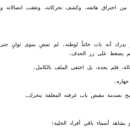
 من اختراق هاتفه، وكشف تحركاته، وتعقب اتصالاته والا
يدرك أنه بات خائناً لوطنه. لم تمضِ سوى ثوانٍ حتى
 لم يضغط على زر الحذف.
لة، فلم يجده، بل اختفى الملف بالكامل.
هازه.
مح بصدمة مقبض باب غرفته المغلقة يتحرك…
يشاهد أسماء باقي أفراد الخلية: