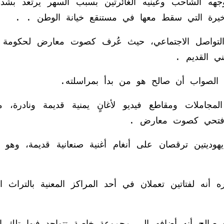
وجهه الشاحب وعينيه الغائرتين بسبب السهر يرتعد بشد
يرة التي سقط معها في مستنقع خيانة الوطن . .
التواصل الاجتماعي، حيث عُرف كصوت معارض لحكومة ص
ني القديم .
، الصواب أن صالح هو من بدأ بمراسلته.
 المجاملات ومقاطع فيديو لأغانٍ يمنية قديمة ونادرة، م
 فتحي كصوت معارض .
وديتين ترقصان على أنغام أغنية صنعانية قديمة، وهو ما
 أنه لفتاتين تعملان في أحد المراكز المعنية بالتراث ال