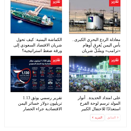
تقارير
تقارير
معادلة الردع البحري الكبرى..
الكماشة اليمنية: كيف تحول
بأس اليمن يُغرِق أوهام
شريان الاقتصاد السعودي إلى
«ترامب» ويشُلّ شريان
ورقة ضغط استراتيجية؟
النفط…
تقارير
تقارير
على امتداد الحديدة.. أنوار
تقرير رسمي يوثق 1.13
المولد ترسم لوحة الفرح
تريليون دولار خسائر اليمن
استعدادًا للاحتفال الكبير
الاقتصادية جراء الحصار
السعودي
السابق
المزيد