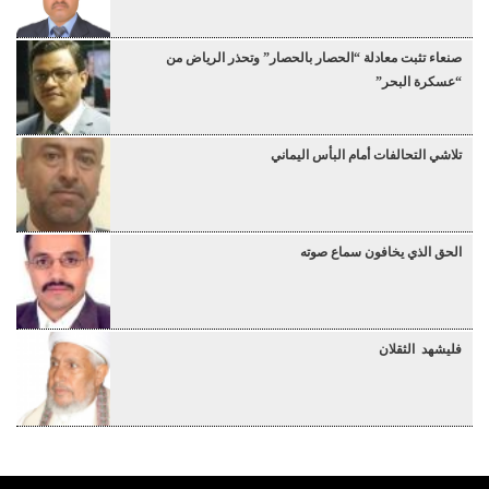
صنعاء تثبت معادلة “الحصار بالحصار” وتحذر الرياض من
“عسكرة البحر”
تلاشي التحالفات أمام البأس اليماني
الحق الذي يخافون سماع صوته
فليشهد الثقلان