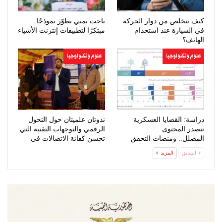
كيف تتخلص من دوار الحركة
باحث يمني يطوّر نموذجًا
في السيارة عند استخدام
مبتكرًا لتطبيقات إنترنت الأشياء
الهاتف؟
علوم وتكنولوجيا
علوم وتكنولوجيا
دراسة: القضايا العسكرية
ندوتان علميتان حول التحول
تتصدر المحتوى
الرقمي والتوجهات التقنية التي
المضلل.. ومنصات التحقق
تحسن كفائة الاتصالات في
الرقمي تعزز مواجهة…
اليمن
السابق
المزيد