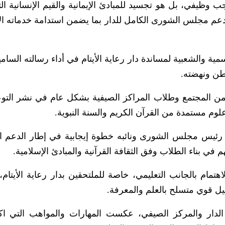
ب وظيفي، بل هو تجسيد للمبادئ الإيمانية والقيم الإنسانية الت
ا دعم مجلس الشورى الكامل للدار بما يضمن استدامة خدماته الإ
والشعبية لمساندة دار رعاية الأيتام في أداء رسالته السامية
وطن ونهضته.
من المجتمع وطلاب المراكز الصيفية بشكل عام في نشر التوع
م مستمدة من القرآن الكريم والسنة النبوية.
ارة رئيس مجلس الشورى ونائبه خطوة إيجابية في إطار الدعم ا
في بناء الطلاب وفق الثقافة القرآنية والمبادئ الإسلامية.
تمام بالجانب التعليمي، خاصة للملتحقين بدار رعاية الأيتام، ب
يل قوي متسلح بالعلم والمعرفة.
الدار والمركز الصيفي، عكست المهارات والمواهب التي اك