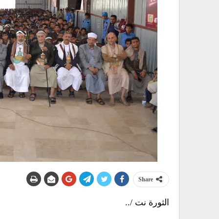
Share
الثورة نت /..