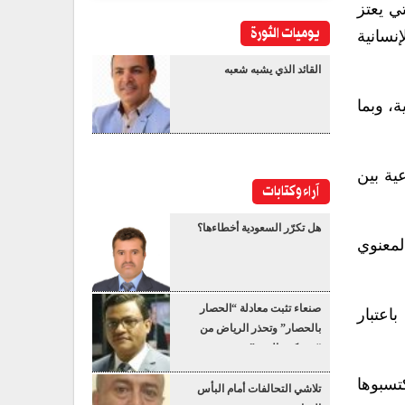
ي يعتز
يوميات الثورة
نسانية
القائد الذي يشبه شعبه
، وبما
ية بين
آراء وكتابات
هل تكرّر السعودية أخطاءها؟
لمعنوي
صنعاء تثبت معادلة “الحصار
اعتبار
بالحصار” وتحذر الرياض من
“عسكرة البحر”
تسبوها
تلاشي التحالفات أمام البأس