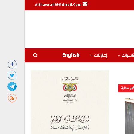
Althawrah99@gmail.com
اسبات
إعلانات
English
بار محلية