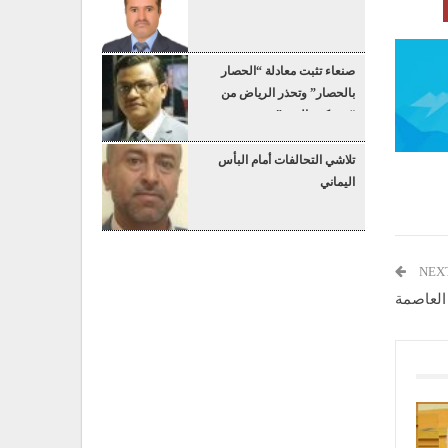
صنعاء تثبت معادلة “الحصار
بالحصار” وتحذر الرياض من
“عسكرة البحر”
تلاشي التحالفات أمام البأس
اليماني
NEX
 العاصمة