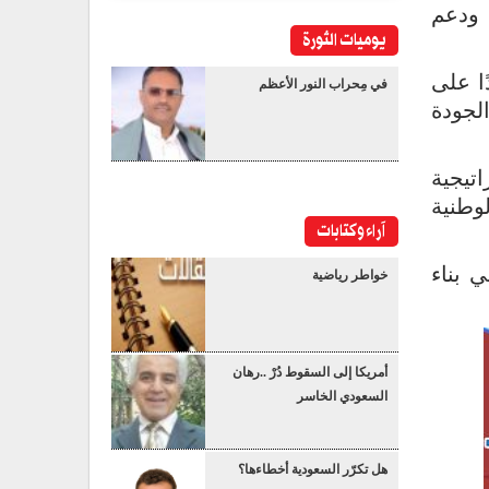
 ودعم
يوميات الثورة
ا على
في مِحراب النور الأعظم
لجودة
تيجية
وطنية
آراء وكتابات
 بناء
خواطر رياضية
أمريكا إلى السقوط دُرْ ..رهان
السعودي الخاسر
هل تكرّر السعودية أخطاءها؟