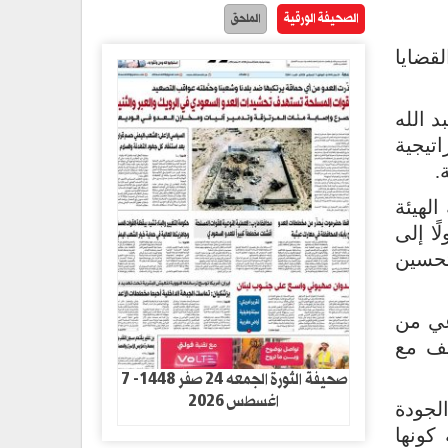
الصحيفة الورقية
الملحق
لقضايا
 الله
اتيجية
.
الهيئة
ا إلى
تحسين
عي من
يف مع
صحيفة الثورة الجمعه 24 صفر 1448- 7
اغسطس 2026
لجودة
كونها