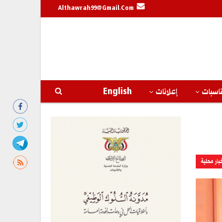
Althawrah99@gmail.com
اسبات
إعلانات
English
بار محلية