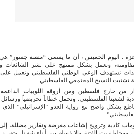
غزة ، اليوم الخميس ، أن ما يسمى “منصة جسور” هي
اومته، وتعمل بشكل ممنهج على نشر الشائعات وال
 أجندات تستهدف الوعي الوطني الفلسطيني وتعمل عل
ة تشتيت النسيج المجتمعي الفلسطيني.
ر من خارج فلسطين ومن أروقة اللوبيات الداعمة 
ية لشعبنا الفلسطيني، وتحمل خطاباً تحريضياً ورسائل 
اطع بشكل واضح مع رواية العدو “الإسرائيلي” الذي 
الفلسطيني”.
مات كاذبة وترويج إشاعات مغرضة وتقارير مضللة، إلى
ومحاولة بث الفتنة والانقسام بين أبناء شعبنا، وتعزي