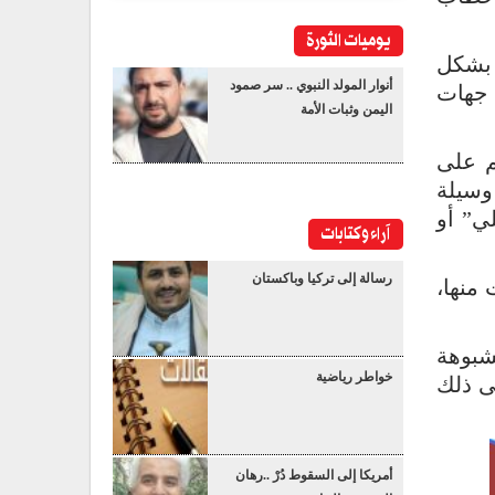
يوميات الثورة
 بشكل
أنوار المولد النبوي .. سر صمود
 جهات
اليمن وثبات الأمة
م على
وسيلة
ي” أو
آراء وكتابات
رسالة إلى تركيا وباكستان
 منها،
شبوهة
خواطر رياضية
ى ذلك
أمريكا إلى السقوط دُرْ ..رهان