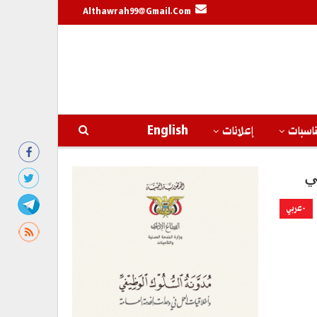
Althawrah99@gmail.com
اسبات
إعلانات
English
ي
-عربي