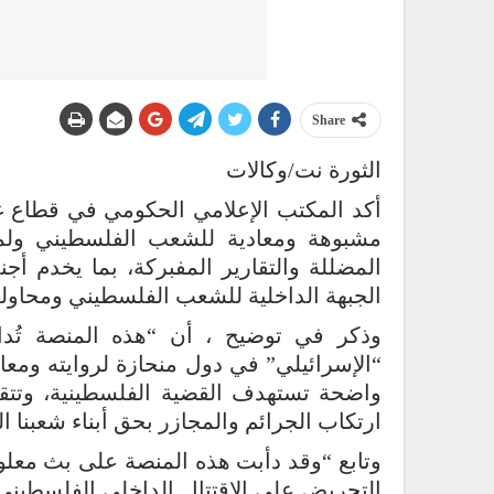
Share
الثورة نت/وكالات
أكد المكتب الإعلامي الحكومي في قطاع 
مشبوهة ومعادية للشعب الفلسطيني ولمق
المضللة والتقارير المفبركة، بما يخدم
الجبهة الداخلية للشعب الفلسطيني ومحاول
وذكر في توضيح ، أن “هذه المنصة تُدا
“الإسرائيلي” في دول منحازة لروايته ومعاد
واضحة تستهدف القضية الفلسطينية، وتتق
ارتكاب الجرائم والمجازر بحق أبناء شعبنا 
وتابع “وقد دأبت هذه المنصة على بث معلو
التحريض على الاقتتال الداخلي الفلسطيني، 