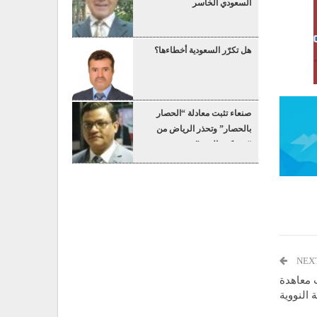
السعودي الخاسر
هل تكرّر السعودية أخطاءها؟
صنعاء تثبت معادلة “الحصار
بالحصار” وتحذر الرياض من
“عسكرة البحر”
NEX
ب معاهدة
 النووية