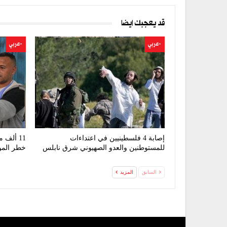
قد يعجبك ايضا
-عربي
-عربي
إصابة 4 فلسطينيين في اعتداءات
11 ألف
للمستوطنين والعدو الصهيوني شرق نابلس
خطر المو
السابق
المزيد