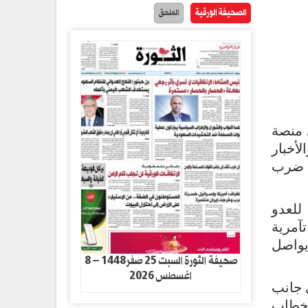
الصحيفة الورقية
الملحق
 منصة
أخبار
ى ضرب
للعدو
تآمرية
يواصل
صحيفة الثورة السبت 25 صفر1448 – 8
اغسطس 2026
 جانب
ز خطاب