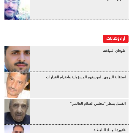
آراء وكتابات
طوفان المباغتة
استقالة البروي.. لمن يفهم المسؤولية واحترام القرارات
الفشل ينتظر “مجلس السلام العالمي”
فاتورة العِنـاد الباهظـة