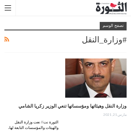
تصفح الوسم
#وزارة_النقل
وزارة النقل وهيئاتها ومؤسساتها تنعي الوزير زكريا الشامي
مارس 21, 2021
الثورة نت// نعت وزارة النقل
والهيئات والمؤسسات التابعة لها،