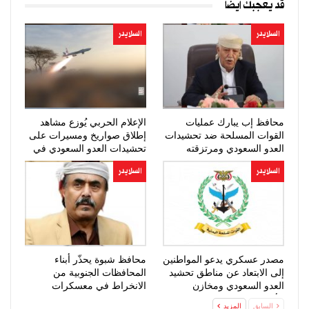
قد يعجبك ايضا
السلايدر
السلايدر
محافظ إب يبارك عمليات
الإعلام الحربي يُوزع مشاهد
القوات المسلحة ضد تحشيدات
إطلاق صواريخ ومسيرات على
العدو السعودي ومرتزقته
تحشيدات العدو السعودي في
المخا
السلايدر
السلايدر
مصدر عسكري يدعو المواطنين
محافظ شبوة يحذّر أبناء
إلى الابتعاد عن مناطق تحشيد
المحافظات الجنوبية من
العدو السعودي ومخازن
الانخراط في معسكرات
الأسلحة
التحشيد للعدو…
السابق
المزيد