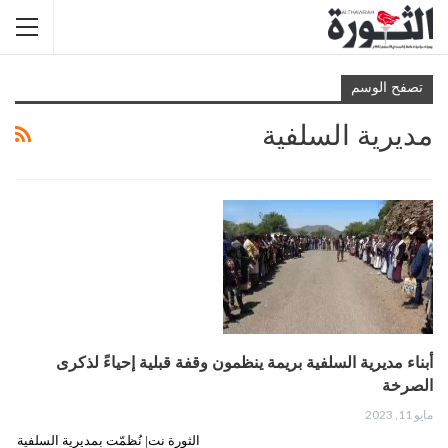
تصفح الوسم
مديرية السلفية
أبناء مديرية السلفية بريمة ينظمون وقفة قبلية إحياءً لذكرى
الصرخة
مايو 11, 2023
الثورة نت| نُظمّت بمديرية السلفية