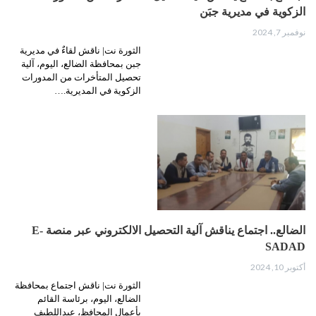
الزكوية في مديرية جبَن
نوفمبر 7, 2024
الثورة نت| ناقش لقاءٌ في مديرية
جبن بمحافظة الضالع، اليوم، آلية
تحصيل المتأخرات من المدورات
الزكوية في المديرية.…
الضالع.. اجتماع يناقش آلية التحصيل الالكتروني عبر منصة E-
SADAD
أكتوبر 10, 2024
الثورة نت| ناقش اجتماع بمحافظة
الضالع، اليوم، برئاسة القائم
بأعمال المحافظ، عبداللطيف