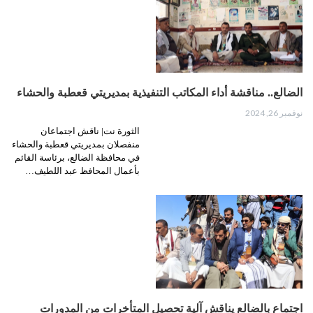
الضالع.. مناقشة أداء المكاتب التنفيذية بمديريتي قعطبة والحشاء
نوفمبر 26, 2024
الثورة نت| ناقش اجتماعان
منفصلان بمديريتي قعطبة والحشاء
في محافظة الضالع، برئاسة القائم
بأعمال المحافظ عبد اللطيف…
اجتماع بالضالع يناقش آلية تحصيل المتأخرات من المدورات