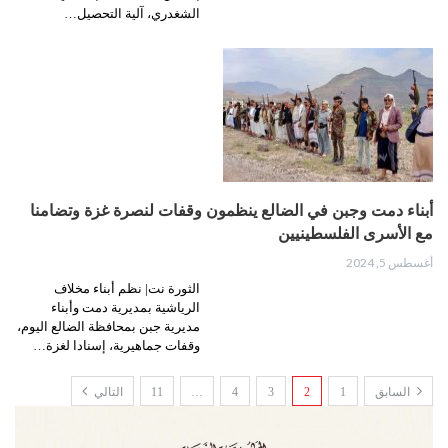
الشغدري، آلية التحصيل…
أبناء دمت وجبن في الضالع ينظمون وقفات لنصرة غزة وتضامنا
مع الأسرى الفلسطينيين
أغسطس 5, 2024
الثورة نت| نظم أبناء مخلاف
الرياشية بمديرية دمت وأبناء
مديرية جبن بمحافظة الضالع اليوم،
وقفات جماهيرية، إسنادا لغزة…
السابق
1
2
3
4
…
11
التالي