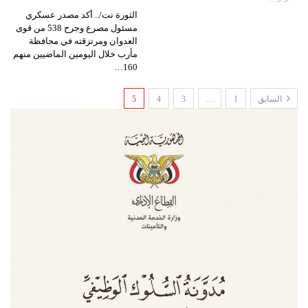
الثورة نت/.. أكد مصدر عسكري
مسئول مصرع وجرح 538 من قوى
العدوان ومرتزقته في محافظة
مأرب خلال اليومين الماضيين منهم
160…
السابق
1
…
3
4
5