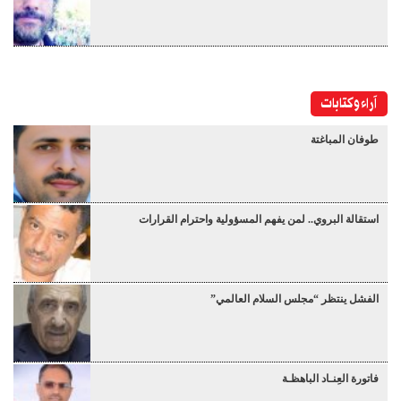
آراء وكتابات
طوفان المباغتة
استقالة البروي.. لمن يفهم المسؤولية واحترام القرارات
الفشل ينتظر “مجلس السلام العالمي”
فاتورة العِنـاد الباهظـة