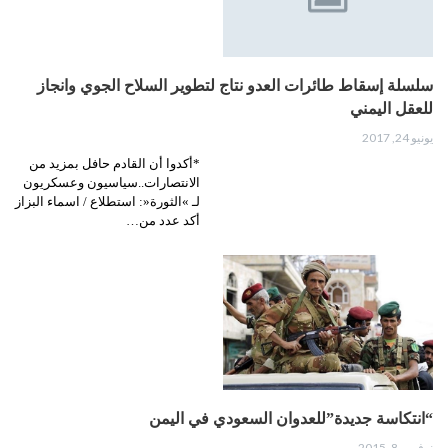
سلسلة إسقاط طائرات العدو نتاج لتطوير السلاح الجوي وانجاز
للعقل اليمني
يونيو 24, 2017
*أكدوا أن القادم حافل بمزيد من
الانتصارات..سياسيون وعسكريون
لـ »الثورة«: استطلاع / اسماء البزاز
أكد عدد من…
“انتكاسة جديدة”للعدوان السعودي في اليمن
نوفمبر 8, 2015