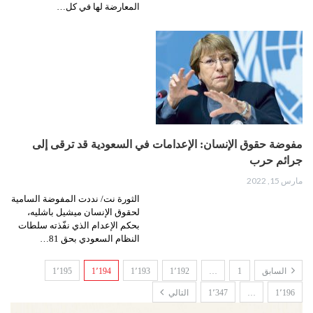
المعارضة لها في كل…
مفوضة حقوق الإنسان: الإعدامات في السعودية قد ترقى إلى
جرائم حرب
مارس 15, 2022
الثورة نت/ نددت المفوضة السامية
لحقوق الإنسان ميشيل باشليه،
بحكم الإعدام الذي نفّذته سلطات
النظام السعودي بحق 81…
السابق
1
…
1٬192
1٬193
1٬194
1٬195
1٬196
…
1٬347
التالي