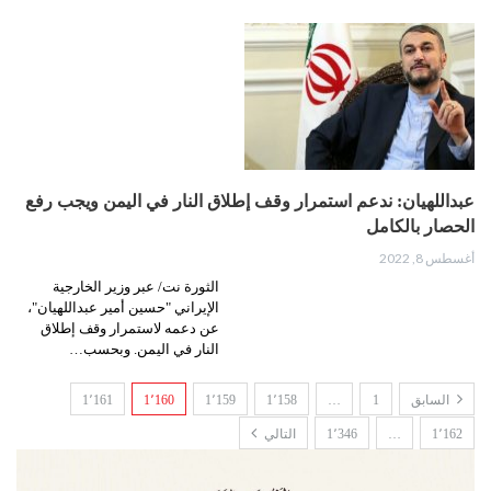
عبداللهيان: ندعم استمرار وقف إطلاق النار في اليمن ويجب رفع
الحصار بالكامل
أغسطس 8, 2022
الثورة نت/ عبر وزير الخارجية
الإيراني "حسين أمير عبداللهيان"،
عن دعمه لاستمرار وقف إطلاق
النار في اليمن. وبحسب…
السابق
1
…
1٬158
1٬159
1٬160
1٬161
1٬162
…
1٬346
التالي