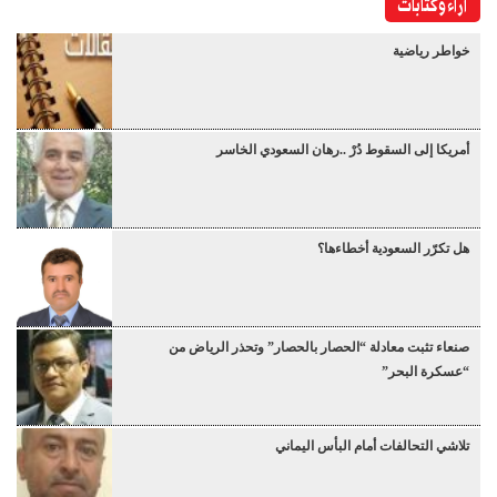
آراء وكتابات
خواطر رياضية
أمريكا إلى السقوط دُرْ ..رهان السعودي الخاسر
هل تكرّر السعودية أخطاءها؟
صنعاء تثبت معادلة “الحصار بالحصار” وتحذر الرياض من
“عسكرة البحر”
تلاشي التحالفات أمام البأس اليماني