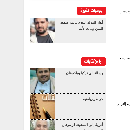
يوميات الثورة
(سو- 27) وست مسيّرات وتدمير
أنوار المولد النبوي .. سر صمود
اليمن وثبات الأمة
يا إلى
آراء وكتابات
رسالة إلى تركيا وباكستان
خواطر رياضية
 إلتزام
أمريكا إلى السقوط دُرْ ..رهان