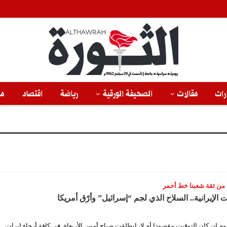
رات
مقالات
الصحيفة الورقية
رياضة
اقتصاد
من
 من ثقة شعبنا خط أحمر
 الإيرانية.. السلاح الذي لجم “إسرائيل” وأرّق أمريكا
م إن كان التوقيت مقصودا أم لا، انطلقت صباح أمس الأربعاء، في كافة أرجاء إيران،…