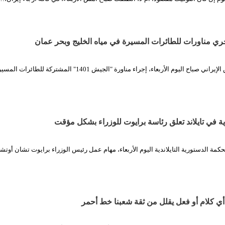
جري مناورات للطائرات المسيرة في مياه الخليج وبحر عمان
الثورة نت/ بدأ الجيش الإيراني صباح اليوم الأربعاء، إجراء مناورة "الجيش 1401" المشتركة للطائرات ا
ة في تايلاند تعلق رئاسة برايوت للوزراء بشكل مؤقت
كمة الدستورية التايلاندية اليوم الأربعاء، مهام عمل رئيس الوزراء برايوت تشان أوت
 أي كلام أو فعل يقلل من ثقة شعبنا خط أحمر