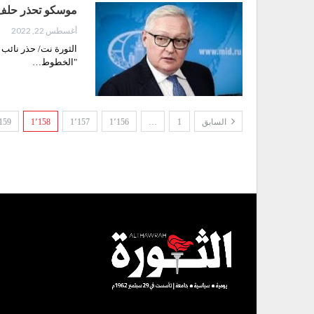
موسكو تحذر حلف 
أغسطس 22, 2022
الثورة نت/ حذر نائب
"الخطوط…
السابق
1
…
1٬156
1٬157
1٬158
159