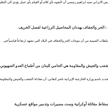
يس الايراني سيد ابراهيم رئيسي أن التفوه بأي كلام أو القيام بأي عمل يؤدي الی التقل
: الحر والجفاف يهددان المحاصيل الزراعية لفصل الخريف
طات الصينية من أن موجات الحر والجفاف في البلاد التي تشهد ارتفاعاً قياسياً في…
لشعب والجيش والمقاومة هي الحامي للبنان من أطماع العدو الصهيوني
تحدث باسم وزارة الخارجية الإيرانية ناصر كنعاني، أن معادلة الشعب والجيش والمقاوم
 إسقاط مقاتلة أوكرانية وست مسيرات وتدمير مواقع عسكرية