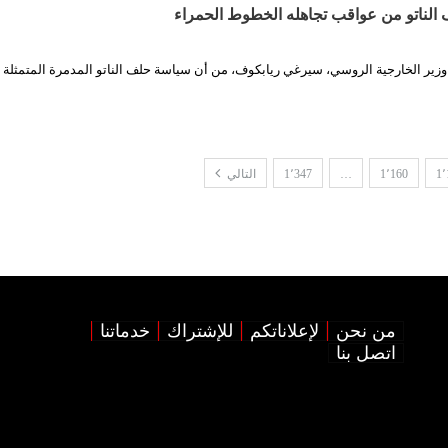
الناتو من عواقب تجاهله الخطوط الحمراء
 وزير الخارجية الروسي، سيرغي ريابكوف، من أن سياسة حلف الناتو المدمرة المتمثلة
1٬
1٬160
…
1٬347
التالي
من نحن
لإعلاناتكم
للإشتراك
خدماتنا
اتصل بنا