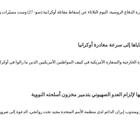
الثورة نت/ أعلنت وزارة الدفاع الروسية، اليوم الثلاثاء عن إسقاط مقاتلة أوكرانية 
اها إلى سرعة مغادرة أوكرانيا
الخارجية والسفارة الأمريكية في كييف المواطنين الأمريكيين الذين ما زالوا في أوكران
 لإلزام العدو الصهيوني بتدمير مخزون أسلحته النووية
ومندوب إيران الدائم لدى منظمة الأمم المتحدة مجيد تخت روانجي، الدعوة إلى ضرورة