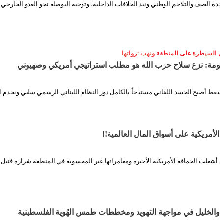
حدة الصف والتلاحم الوطني ونبذ الخلافات الداخلية، وتوجيه البوصلة نحو العدو الخارجي، 
السيطرة على المنطقة ونهب ثرواتها
اومة: نزع سلاح حزب الله هو مطلب استراتيجي أمريكي وصهيوني
سقط أصبح الجسد اللبناني مستباحاً بالكامل دور النظام اللبناني الرسمي سلبي ويخدم ا
الأمريكية على أسواق المال العالمية!!
ي أشعلت الحماقة الأمريكية الأخيرة ومغامراتها غير المحسوبة في المنطقة شرارة فتيل 
 والخليل في مواجهة التهويد ومخططات طمس الهُوية الفلسطينية