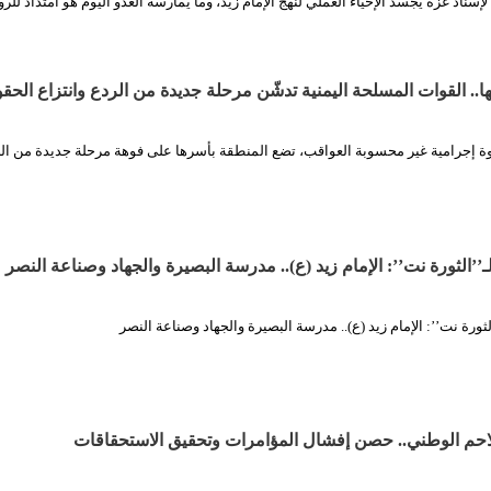
ناد غزة يجسد الإحياء العملي لنهج الإمام زيد، وما يمارسه العدو اليوم هو امتداد للرو
.. القوات المسلحة اليمنية تدشّن مرحلة جديدة من الردع وانتزاع الحق
وة إجرامية غير محسوبة العواقب، تضع المنطقة بأسرها على فوهة مرحلة جديدة من ال
’الثورة نت’’: الإمام زيد (ع).. مدرسة البصيرة والجهاد وصناعة النصر
ورة نت’’: الإمام زيد (ع).. مدرسة البصيرة والجهاد وصناعة النصر
احم الوطني.. حصن إفشال المؤامرات وتحقيق الاستحقاقات