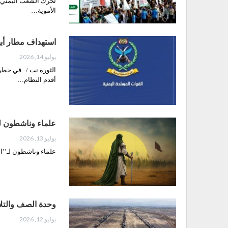
تحرك الشعب اليمني لإس
الأموية…
استهداف مطار أبها
يوليو 14, 2026
الثورة نت /.. في خط
أقدم النظام…
علماء وناشطون لـ’
يوليو 13, 2026
علماء وناشطون لـ’’الث
وحدة الصف والتل
يوليو 12, 2026