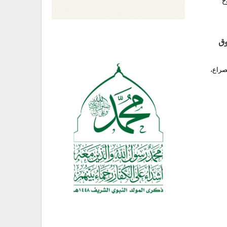
ح
وق
صراع،