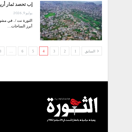
إب تحصد ثمار أرب
يوليو 9, 2026
الثورة نت /.. في مشه
أبرز الساحات…
السابق
1
2
3
4
5
6
…
8