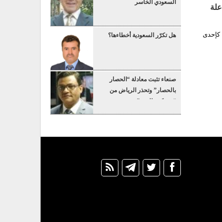
السعودي الخاسر
علة
 كإحدى
هل تكرّر السعودية أخطاءها؟
صنعاء تثبت معادلة “الحصار
بالحصار” وتحذر الرياض من
“عسكرة البحر”