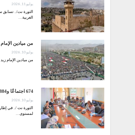
يوليو 11, 2026
الثورة نت/.. تسابق 
الغربية…
من ميادين الإمام ز
يوليو 10, 2026
من ميادين الإمام زيد إ
674 اجتماعًا و1884 قرارًا.. حراك إداري وتنموي في صنعاء خلال 1447هـ
يوليو 10, 2026
الثورة نت /.. في إطار
لمستوى…