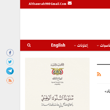
Althawrah99@gmail.com
اسبات
إعلانات
English
اد»