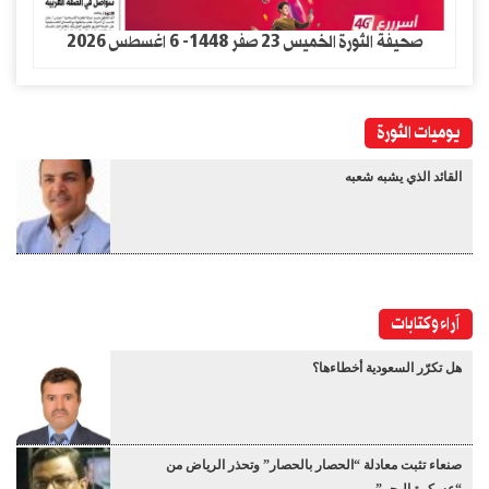
صحيفة الثورة الخميس 23 صفر 1448- 6 اغسطس 2026
يوميات الثورة
القائد الذي يشبه شعبه
آراء وكتابات
هل تكرّر السعودية أخطاءها؟
صنعاء تثبت معادلة “الحصار بالحصار” وتحذر الرياض من
“عسكرة البحر”