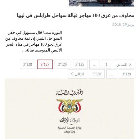
مخاوف من غرق 100 مهاجر قبالة سواحل طرابلس في ليبيا
يونيو 29, 2018
الثورة نت../ قال مسؤول في خفر
السواحل الليبي إن ثمة مخاوف من
غرق نحو 100 مهاجر في مياه البحر
الأبيض المتوسط قبالة…
السابق
1
…
3٬125
3٬126
3٬127
3٬128
3٬129
…
3٬350
التالي