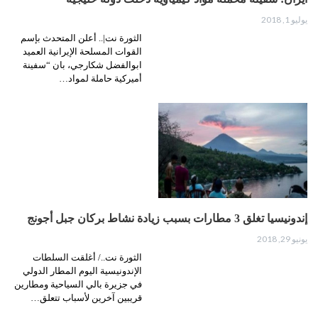
يوليو 1, 2018
الثورة نت|.. أعلن المتحدث بإسم
القوات المسلحة الإيرانية العميد
ابوالفضل شكارجي، بان “سفينة
أميركية حاملة لمواد…
إندونيسيا تغلق 3 مطارات بسبب زيادة نشاط بركان جبل أجونج
يونيو 29, 2018
الثورة نت../ أغلقت السلطات
الإندونيسية اليوم المطار الدولي
في جزيرة بالي السياحية ومطارين
قريبين آخرين لأسباب تتعلق…