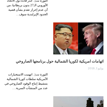
الثورة نت|.. حذر قادة دول الاتحاد
الأوروبي الـ27 بدون بريطانيا، من
أن عدم إحراز تقدم بشأن قضية
الحدود الإيرلندية سوف…
اتهامات امريكية لكوريا الشمالية حول برنامجها الصاروخي
يوليو 1, 2018
الثورة نت|.. اتهمت الاستخبارات
الأمريكية سلطات كوريا الشمالية
بتنشيط إنتاج الوقود الصاروخي في
عدد من المنشآت السرية.…