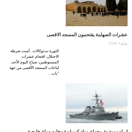
عشرات الصهاينة يقتحمون المسجد الاقصى
يوليو 1, 2018
الثورة نت|وكالات.. أمنت شرطة
الاحتلال، اقتحام عشرات
المستوطنين، صباح اليوم الأحد،
لباحات المسجد الأقصى من جهة
"باب…
ايران: سفينة محملة مواد كيمياوية دخلت دولة خليجية