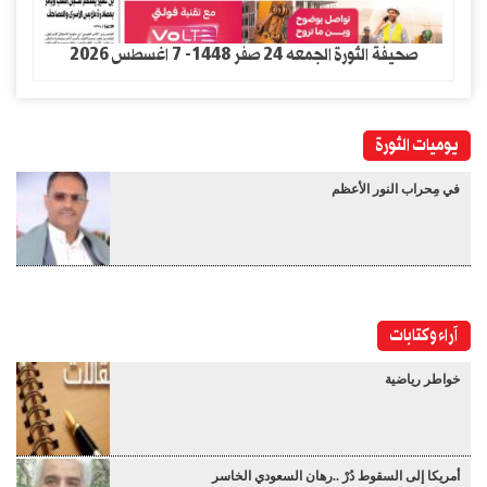
صحيفة الثورة الجمعه 24 صفر 1448- 7 اغسطس 2026
يوميات الثورة
في مِحراب النور الأعظم
آراء وكتابات
خواطر رياضية
أمريكا إلى السقوط دُرْ ..رهان السعودي الخاسر