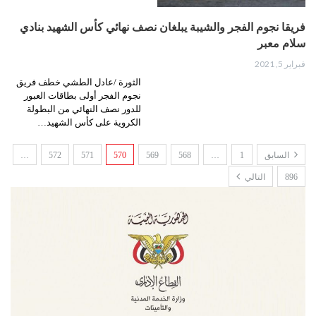
فريقا نجوم الفجر والشيبة يبلغان نصف نهائي كأس الشهيد بنادي
سلام معبر
فبراير 5, 2021
الثورة /عادل الطشي خطف فريق
نجوم الفجر أولى بطاقات العبور
للدور نصف النهائي من البطولة
الكروية على كأس الشهيد…
السابق
1
…
568
569
570
571
572
…
896
التالي