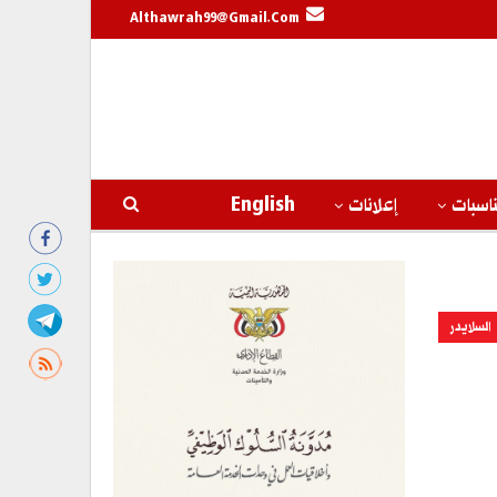
Althawrah99@gmail.com
اسبات
إعلانات
English
السلايدر