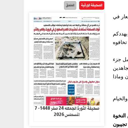
الصحيفة الورقية
الملحق
عار في
يهددكم
تخافوه
مل جزء
جاهدين
 وماذا
الخيام
صحيفة الثورة الجمعه 24 صفر 1448- 7
اغسطس 2026
 النخوة
 تجيبون