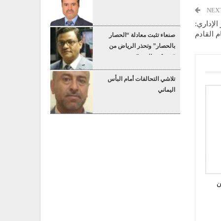
NEX
الإداري:
م القادم
صنعاء تثبت معادلة “الحصار
بالحصار” وتحذر الرياض من
“عسكرة البحر”
تلاشي التحالفات أمام البأس
اليماني
ن