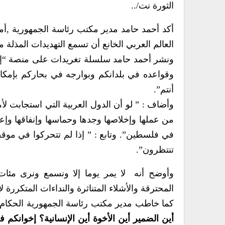
الثورة نت/..
أكد أحمد حامد مدير مكتب رئاسة الجمهورية ,أم
العالم العربي الخانع أن تسمع التهديدات المذلة
ونشر أحمد حامد سلسلة تغريدات على منصة “إكس
وقواعده في بلدانكم وبوارجه في بحاركم بإمكان
أنتم”.
وأضاف : ” لو أن الدول العربية التي استجابت 
من عملها وإخلاصها وجدها وحماسها وإنفاقها وإع
في فلسطين”. وتابع : ” إذا لم تتحركوا في موق
تنتظرون”.
وأوضح أنه لا يمر يوما إلا ونسمع ونرى مئات
المحترقة والأشلاء المتناثرة والنداءات المتكررة 
كما خاطب مدير مكتب رئاسة الجمهورية الحكام ا
أين الضمير أين الأخوة أين الإنسانية؟ إخوانكم ف