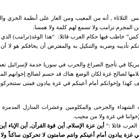
س الثلاثاء , أنه من المعيب ومن العار على أنظمة الخزي وال
 من المجرم ترامب ولا تسمع لهم كلمة ولا همسا.
” خاطب فيها حكام العرب قائلا: “هذا الوغد(ترامب) الذي 
كم تأديبه وضربه والتنكيل به والمفترض أن يخافكم هو لا أن 
لأمريكا في تأجيج الصراع والحرب في سوريا خدمة لإسرائيل تع
لامها لصالح غزة لكان الوضع هناك قد حسم لصالح إخوانهم الم
ف كهذا وإخوانكم أمام أعينكم في غزة یبادون فمتى ستتحركون
 الشهداء والجرحى والمكلومين وعشرات المنازل المدمرة و
لإخواننا في غزة ولا من مجيب.
لعرب قائلا :”
أين عزة الإسلام, أين قوة القرآن, أين الإباء أين
ي غزة يبادون أمام أعينكم وانتم صامتون لا تحركون ساكناً ولا