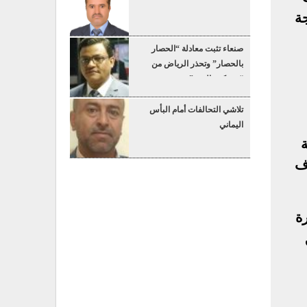
جة
صنعاء تثبت معادلة “الحصار
بالحصار” وتحذر الرياض من
“عسكرة البحر”
تلاشي التحالفات أمام البأس
اليماني
ة
رف
ة