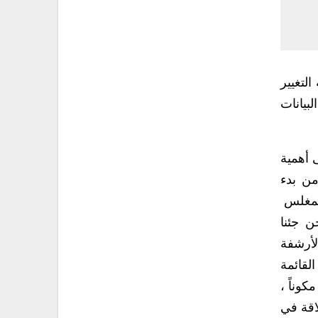
لتغيير
بيانات
ى أهمية
من بدء
المغلس
ن جئنا
لأرشفة
القائمة
لوزارة سواء النافذة الإلكترونية أو النظام الموحد للموارد البشرية حيث قد أنجز فيه خمسة مكونات من ١٨ مكوناً ،
اقة في