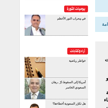
يوميات الثورة
في مِحراب النور الأعظم
امة
آراء وكتابات
ت
خواطر رياضية
أمريكا إلى السقوط دُرْ ..رهان
السعودي الخاسر
اء
هل تكرّر السعودية أخطاءها؟