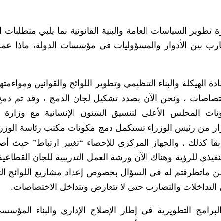
 تطوير السياسات العامة والبنية القانونية بما يلبي متطلبات 
ضارب بين الأدوار والمسؤوليات في مؤسسات الدولة، ماذا عملت
دة الهيكلة والبناء التنظيمي وتطوير اللوائح والقوانين ومواءمتها
اختصاصات ، ونحن الآن بصدد تشكيل لجان الدمج ، وقد تم دم
ونات المجلس الأعلى لتنسيق الشئون الإنسانية مع وزارة 
قرار من رئيس الوزراء تستكمل دمج مكونات مكتب رئاسة الوزرا
بقا كذلك ، والجهاز المركزي للإحصاء “تغيير ارتباط” حيث أصب
فيذي للرؤية وهناك الآن ورشة العمل التدريبية للجان القطاعية
ن ماتطرقتم له في السؤال بخصوص إعداد مشاريع اللوائح الت
ل التداخلات والتضارب حتى لا تتعارض وتتداخل الاختصاصات.
برامج التطويرية في إطار الإصلاح الإداري والبناء المؤسس