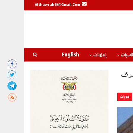
Althawrah99@gmail.com
اسبات
إعلانات
English
لصرف
حوارات