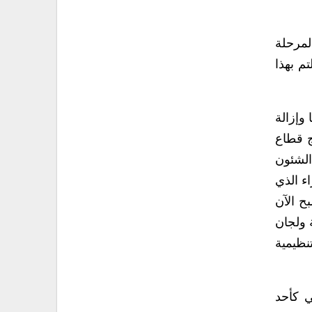
المرحلة
م بهذا
 وإزالة
ج قطاع
الشئون
ء الذي
ح الآن
 ولجان
نظيمية
ي كأحد