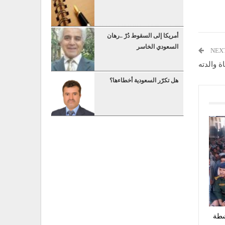
أمريكا إلى السقوط دُرْ ..رهان
السعودي الخاسر
NEX
 والدته
هل تكرّر السعودية أخطاءها؟
شطة