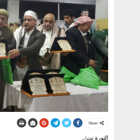
Share
الثورة نت/..