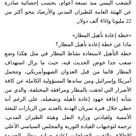
الشعب اليمني منذ تسعة أعوام، بحسب إحصائية صادرة
عن الهيئة العامة للطيران المدني والأرصاد بنحو أكثر من
22 مليونا و450 ألف دولار.
«خطة إعادة تأهيل المطار»
ماذا عن خطة إعادة تأهيل المطار؟
خطة التأهيل لاستعادة نشاط المطار في مثل هكذا وضع
صعب جدا خوض الحديث فيه، حيث ما يزال استهداف
المطار قائما من قبل العدوان الصهيوأمريكي، وتتحمل
أمريكا وإسرائيل ومن ساندها المسؤولية الكاملة عن كافة
الأضرار التي لحقت بالمطار ومرافقه المختلفة، والذي من
شأنه إعاقة جهود إعادة تأهيله وتشغيله، على الرغم أنه
حظي خلال فترة سريان الهدنة بالعديد من الزيارات للبعثة
الأممية ولقيادتي وزارة النقل وهيئة الطيران المدني،
ترجمة لتوجيهات القيادة الثورية والمجلس السياسي الأعلى
للاطلاع والتقييم لاحتياجات إعادة صيانة مطار الحديدة