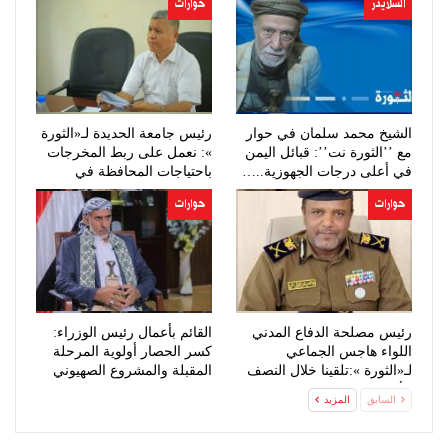
السلايدر
حوارات
الشيخ محمد سلمان في حوار
رئيس جامعة الحديدة لـ«الثورة
مع ’’الثورة نت’’: قبائل اليمن
»: نعمل على ربط المخرجات
في أعلى درجات الجهوزية..…
باحتياجات المحافظة في
المجالين…
حوارات
حوارات
رئيس مصلحة الدفاع المدني
القائم بأعمال رئيس الوزراء:
اللواء هاجس الجماعي
كسر الحصار أولوية المرحلة
لـ«الثورة »:تلقينا خلال النصف
المقبلة والمشروع الصهيوني
الأول…
خطر…
السابق
المزيد