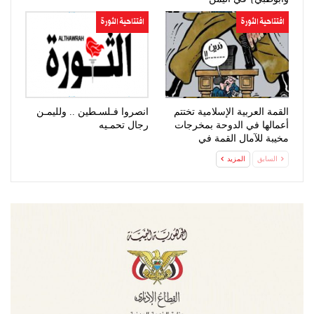
افتتاحية الثورة
افتتاحية الثورة
القمة العربية الإسلامية تختتم
انصروا فـلسـطين .. ولليمـن
أعمالها في الدوحة بمخرجات
رجال تحمـيه
مخيبة للآمال القمة في
صنعاء…
السابق
المزيد