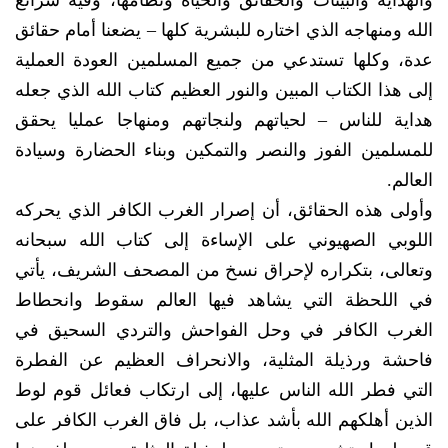
والهداية والبينات والحقائق والحياة ونظامها، وفيه شرائع
الله ومنهاجه الذي اختاره للبشرية كلها – يضعنا أمام حقائق
عدة، وكلها تستدعي من جميع المسلمين العودة العملية
إلى هذا الكتاب المبين والنور العظيم كتاب الله الذي جعله
هداية للناس – لحياتهم ولنجاتهم ومنهاجا عمليا يحقق
للمسلمين الفوز والنصر والتمكين وبناء الحضارة وسيادة
العالم.
وأولى هذه الحقائق، أن إصرار الغرب الكافر الذي يحركه
اللوبي الصهيوني على الإساءة إلى كتاب الله سبحانه
وتعالى، بتكراره لإحراق نسخ من المصحف الشريف، يأتي
في اللحظة التي يشاهد فيها العالم سقوط وانحطاط
الغرب الكافر في وحل الفواحش والتردي السحيق في
فاحشة ورذيلة المثلية، والانحراف العظيم عن الفطرة
التي فطر الله الناس عليها، إلى ارتكاب فعائل قوم لوط
الذين أهلكهم الله بأشد عذاب، بل فاق الغرب الكافر على