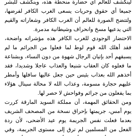
لينكشف للعالم أي حضارة منحطة هذه، وينكشف للبشر
جميعا أي حقوق وحريات يسعى الغرب الكافر لفرضها،
ولتتضح الصورة للعالم أن الغرب الكافر وشعاراته والقيم
التي يدعيها مسخ وانحراف وشيطانية مدمرة.
الاحتضار الوجودي للغرب الكافر هذه مؤشراته واضحة،
فقد أهلك الله قوم لوط لما فعلوا من الجرائم ما لم
يسبقهم أحد بإتيان الرجال شهوة من دون النساء، وبشناعة
ما فعلوه كان العقاب شنيعا والعذاب عاجلا وشديدا، فقد
أخذهم الله بعذاب بئيس حين جعل عاليها سافلها وأمطر
عليهم حجارة مسومة، وعذاب الله لا محالة سينال هؤلاء
بما يفعلون من جرائم وفواحش لا حصر لها.
ومن الحقائق المهمة، أن مملكة السويد المارقة كررت
يوم أمس، جريمتها بإحراق نسخة من المصحف الشريف
بعدما فعلت نفس الجريمة يوم عيد الأضحى، لأن ردة
الفعل من المسلمين لم ترق إلى مستوى الجريمة، وفي