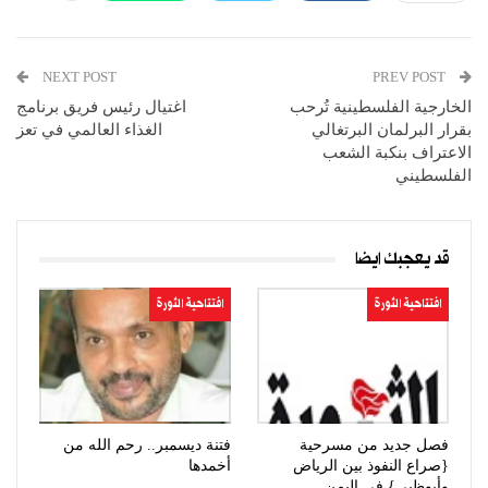
NEXT POST
PREV POST
الخارجية الفلسطينية تُرحب
اغتيال رئيس فريق برنامج
بقرار البرلمان البرتغالي
الغذاء العالمي في تعز
الاعتراف بنكبة الشعب
الفلسطيني
قد يعجبك ايضا
افتتاحية الثورة
افتتاحية الثورة
فصل جديد من مسرحية
فتنة ديسمبر.. رحم الله من
{صراع النفوذ بين الرياض
أخمدها
وأبوظبي} في اليمن