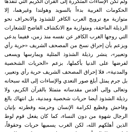
ولم تكن الإساءات المتكررة إلى القرآن الكريم التي تنفذها
الحكومات الغربية بدءاً بالسويد وهولندا وغيرهما، إلا
متوازية مع ترويج الغرب الكافر للشذوذ والانحراف نحو
الرذيلة الماحقة، ومتوازية مع الانكشاف الفاضح للشعارات
التي روجها الغرب الكافر عن نفسه منذ زمن، ففيما يدعي
ويزعم بأن إحراق نسخ من المصحف الشريف «حرية رأي
وتعبير»، ينشر رذيلة الشذوذ المثلية ويمارسها ويسعى
لفرضها على الدنيا بأكملها، بزعم «الحريات الشخصية
والمدنية»، فلا إحراق المصحف الشريف حرية رأي وتعبير،
بل جرم يمثل أبلغ صور التعدي والإساءات إلى الله سبحانه
وتعالى وإلى أقدس مقدساته متمثلا بالقرآن الكريم، ولا
رذيلة الشذوذ أيضا حريات شخصية ومدنية، بل انتهاك بالغ
وفاحش وفظيع لكرامة الإنسان وحرمته وفطرته بإتيان
الرجال شهوة من دون النساء، كما كان يفعل قوم لوط
الذين أهلكهم الله، لكن الغرب يسميها حريات وحقوقاً،