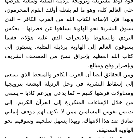
قوم لوط بتشريعه وترويجه لرذيلة المثلية وسعيه لفرضها
على العالم كله، وهو ما لم يفعله أولئك القوم المجرمون،
ولهذا فإن الإساءة لكتاب الله من الغرب الكافر – الذي
يسوق البشرية نحو الهاوية بسلخها عن فطرتها – يعكس
التردي والسقوط والانحراف الذي عليه هؤلاء، ففيما
يسوقون العالم إلى الهاوية برذيلة المثلية، يسيئون إلى
كتاب الله العظيم بإحراق نسخ من المصحف الشريف
وبإصرار وقح ومبالغ.
ومن الحقائق أيضا أن الغرب الكافر والمنحط الذي يسعى
إلى إسقاط البشرية في وحل الرذيلة البشعة بترويجها
ومحاولات فرضها كقيم – كما يدعي ويزعم كاذبا – يسعى
من خلال الإساءات المتكررة إلى القرآن الكريم، إلى
تدنيس نفوس المسلمين ممن لا يكون لهم موقف إيماني
صادق ضد هذا الانتهاك، وبهذا يسهل سلخهم وسوقهم نحو
الهاوية السحيقة.