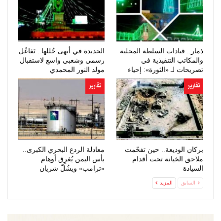
ذمار.. قيادات السلطة المحلية
الحديدة في أبهى حُللها.. تَفاعُل
والمكاتب التنفيذية في
رسمي وشعبي واسع لاستقبال
تصريحات لـ «الثورة»: إحياء
مولد النور المحمدي
ذكرى…
تقارير
تقارير
بركان الوديعة.. حين تفحّمت
معادلة الردع البحري الكبرى..
ملاحق الخيانة تحت أقدام
بأس اليمن يُغرِق أوهام
السيادة
«ترامب» ويشُلّ شريان
النفط…
السابق
المزيد