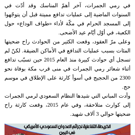
في رمي الجمرات، آخر أهمّ المناسك وقد أدّت في
السنوات الماضية إلى عمليات تدافع مميتة قبل أن يتوجّهوا
إلى المسجد الحرام في مكّة لأداء «طواف الوداع» حول
الكعبة، في أوّل أيّام عيد الأضحى.
وعلى مرّ العقود، وقعت الكثير من الحوادث راح ضحيتها
المئات بسبب عمليات التدافع في الأماكن الضيقة. لكنّ لم
تسجل أي حوادث كبيرة منذ العام 2015 حين تسبّب تدافع
أثناء شعائر رمي الجمرات في منى قرب مكة بوفاة نحو
2300 من الحجيج في أسوأ كارثة على الإطلاق في موسم
حج.
وأدت المباني التي شيدها النظام السعودي لرمي الجمرات
إلى كوارث متلاحقة، وفي عام 2015، وقعت كارثة راح
ضحيتها حوالي 3 آلاف شهيد.