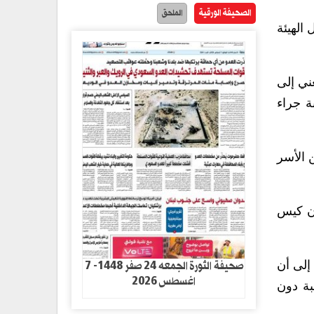
الصحيفة الورقية
الملحق
الهيئة
ني إلى
ة جراء
مستفيدين من المخيم أكثر من ألف و300 حالة من الأسر
ة الظفرة وعمليتان كيس
صحيفة الثورة الجمعه 24 صفر 1448- 7
 إلى أن
اغسطس 2026
بة دون