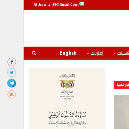
Althawrah99@gmail.com
اسبات
إعلانات
English
بار محلية