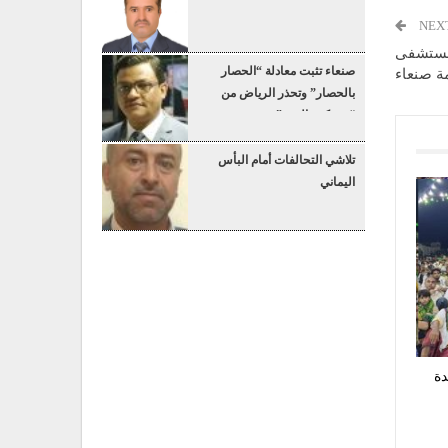
NEX
لمستشفى
صنعاء تثبت معادلة “الحصار
ة صنعاء
بالحصار” وتحذر الرياض من
“عسكرة البحر”
تلاشي التحالفات أمام البأس
اليماني
دة