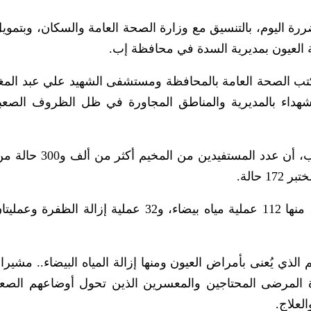
ة اليوم، بالتنسيق مع وزارة الصحة العامة والسكان، وبتمويل 
تب الصحة العامة بالمحافظة ومستشفى الشهيد علي عبد المغ
هداء بالمديرية والمناطق المجاورة في ظل الظروف الصعب
وأوضح أمين عام الجمعية الدكتور نشوان العطاب، أن عدد ال
حالة.
وأشار إلى أنه تم إجراء 148عملية خلال المخيم، منها 112 عملية مياه بيضاء، و32 عملية إزال
الذي يُعنى بأمراض العيون ومنها إزالة المياه البيضاء.. مشيرا
ة المرضى المحتاجين والمعسرين الذين تحول أوضاعهم الصع
لعلاج.