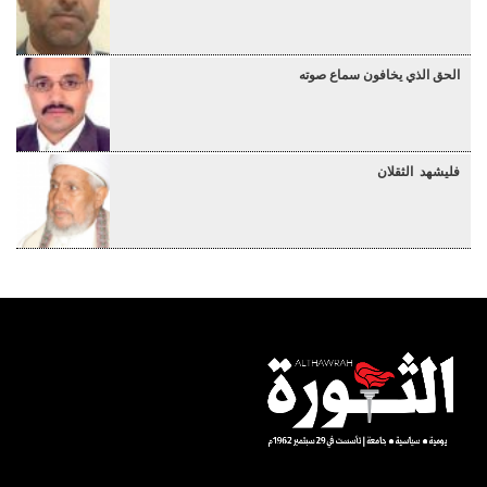
الحق الذي يخافون سماع صوته
فليشهد الثقلان