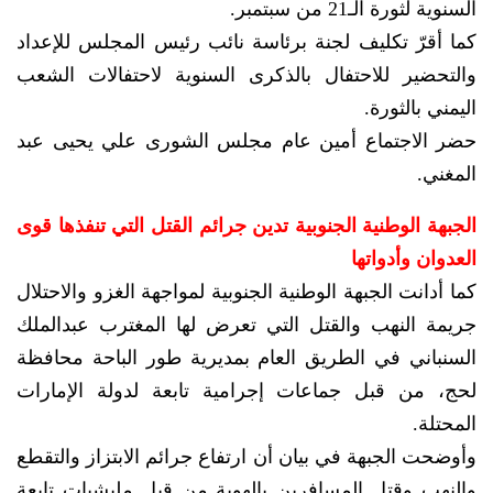
السنوية لثورة الـ21 من سبتمبر.
كما أقرّ تكليف لجنة برئاسة نائب رئيس المجلس للإعداد
والتحضير للاحتفال بالذكرى السنوية لاحتفالات الشعب
اليمني بالثورة.
حضر الاجتماع أمين عام مجلس الشورى علي يحيى عبد
المغني.
الجبهة الوطنية الجنوبية تدين جرائم القتل التي تنفذها قوى
العدوان وأدواتها
كما أدانت الجبهة الوطنية الجنوبية لمواجهة الغزو والاحتلال
جريمة النهب والقتل التي تعرض لها المغترب عبدالملك
السنباني في الطريق العام بمديرية طور الباحة محافظة
لحج، من قبل جماعات إجرامية تابعة لدولة الإمارات
المحتلة.
وأوضحت الجبهة في بيان أن ارتفاع جرائم الابتزاز والتقطع
والنهب وقتل المسافرين بالهوية من قبل مليشيات تابعة