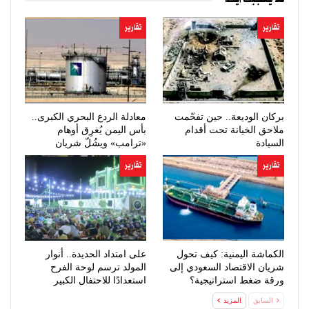
تقارير
تقارير
بركان الوديعة.. حين تفحّمت
معادلة الردع البحري الكبرى..
ملاحق الخيانة تحت أقدام
بأس اليمن يُغرِق أوهام
السيادة
«ترامب» ويشُلّ شريان
النفط…
تقارير
تقارير
الكماشة اليمنية: كيف تحول
على امتداد الحديدة.. أنوار
شريان الاقتصاد السعودي إلى
المولد ترسم لوحة الفرح
ورقة ضغط استراتيجية؟
استعدادًا للاحتفال الكبير
السابق
المزيد