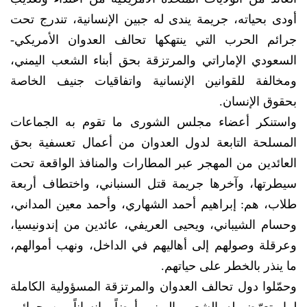
أودى بحياته، جريمة يندى له جبين الإنسانية، تندرج تحت
جرائم الحرب التي ينتهكها تحالف العدوان الأمريكي-
السعودي الإماراتي والمرتزقة بحق أبناء الشعب اليمني،
ومخالفة للقوانين الإنسانية واتفاقيات جنيف الخاصة
بحقوق الإنسان.
واستنكر أعضاء مجلس الشورى ما تقوم به الجماعات
المسلحة التابعة لدول العدوان من أعمال تعسفية بحق
العائدين من المهجر عبر المطارات والمنافذ الواقعة تحت
سيطرتها، وآخرها جريمة قتل السنباني، واختطاف أربعة
طلاب، هم: إبراهيم أحمد الشهاري، وأحمد معين المداني،
وحسام الشيباني، ويحيى العريفي، عائدين من إندونيسيا،
وعرقلة وصولهم إلى أهاليهم في الداخل، ونهب أموالهم،
ما ينذر بالخطر على حياتهم.
وحمّلوا دول تحالف العدوان والمرتزقة المسؤولية الكاملة
لما يتعرّض له الشعب اليمني أرضاً وإنساناً من جرائم،